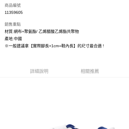
商品編號
信用卡分期付款
11359605
3 期 0 利率 每期
NT$414
21家銀行
銷售重點
合作金庫商業銀行
第一商業銀行
超商取貨付款
材質:網布+聚氨酯/ 乙烯醋酸乙烯酯共聚物
華南商業銀行
彰化商業銀行
產地:中國
LINE Pay
上海商業儲蓄銀行
台北富邦商業銀行
國泰世華商業銀行
兆豐國際商業銀行
※一般建議拿【實際腳長+1cm=鞋內長】的尺寸最合適 !
街口支付
臺灣中小企業銀行
台中商業銀行
匯豐（台灣）商業銀行
華泰商業銀行
ATM付款
聯邦商業銀行
遠東國際商業銀行
元大商業銀行
永豐商業銀行
詳細說明
相關推薦
運送方式
玉山商業銀行
星展（台灣）商業銀行
台新國際商業銀行
中國信託商業銀行
全家取貨付款
台灣樂天信用卡公司
每筆NT$60，滿NT$1,500(含以上)免運費
付款後全家取貨
每筆NT$60，滿NT$1,500(含以上)免運費
7-11取貨付款