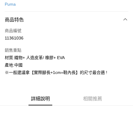
Puma
信用卡分期付款
3 期 0 利率 每期
NT$448
21家銀行
商品特色
合作金庫商業銀行
第一商業銀行
超商取貨付款
商品編號
華南商業銀行
彰化商業銀行
11361036
LINE Pay
上海商業儲蓄銀行
台北富邦商業銀行
國泰世華商業銀行
兆豐國際商業銀行
銷售重點
街口支付
臺灣中小企業銀行
台中商業銀行
材質:織物+ 人造皮革/ 橡膠+ EVA
匯豐（台灣）商業銀行
華泰商業銀行
ATM付款
產地:中國
聯邦商業銀行
遠東國際商業銀行
元大商業銀行
永豐商業銀行
※一般建議拿【實際腳長+1cm=鞋內長】的尺寸最合適 !
運送方式
玉山商業銀行
星展（台灣）商業銀行
台新國際商業銀行
中國信託商業銀行
全家取貨付款
台灣樂天信用卡公司
每筆NT$60，滿NT$1,500(含以上)免運費
詳細說明
相關推薦
付款後全家取貨
每筆NT$60，滿NT$1,500(含以上)免運費
7-11取貨付款