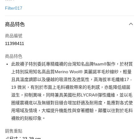
信用卡一次付款
Filter017
信用卡分期付款
3 期 0 利率 每期
NT$196
21家銀行
商品特色
合作金庫商業銀行
第一商業銀行
超商取貨付款
商品編號
華南商業銀行
彰化商業銀行
11398411
LINE Pay
上海商業儲蓄銀行
台北富邦商業銀行
國泰世華商業銀行
兆豐國際商業銀行
商品特色
街口支付
臺灣中小企業銀行
台中商業銀行
此款襪子特別委託專精織襪的台灣知名品牌faam®製作，於材質
匯豐（台灣）商業銀行
華泰商業銀行
ATM付款
上特別採用知名高品質Merino Wool® 美麗諾羊毛紗線紗，輕量
聯邦商業銀行
遠東國際商業銀行
元大商業銀行
永豐商業銀行
且具溫度調節以及優越的吸濕性及透氣性，高海拔羊毛纖維17 -
運送方式
玉山商業銀行
星展（台灣）商業銀行
19 微米，有別於市面上毛料襪款帶來的毛刺感，亦能降低細菌
台新國際商業銀行
中國信託商業銀行
全家取貨付款
滋生，抑制異味，同時兼具美國杜邦LYCRA®彈性纖維，並以毛
台灣樂天信用卡公司
圈緩震襪底以及無縫對目縫合增加舒適及耐用度，能應對各式使
每筆NT$60，滿NT$1,500(含以上)免運費
用場域及情境，大幅提升機能性與穿著體驗，顛覆以往對於毛料
付款後全家取貨
襪款的刻板印象。
每筆NT$60，滿NT$1,500(含以上)免運費
銷售重點
7-11取貨付款
📏尺寸：23-29 cm