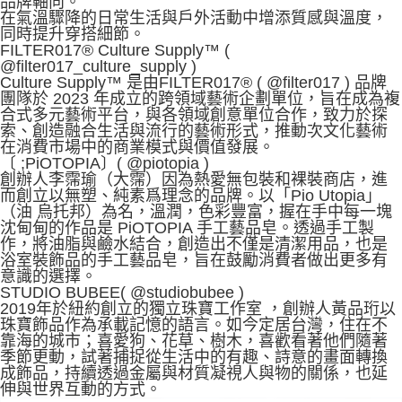
品牌軸向。
在氣溫驟降的日常生活與戶外活動中增添質感與溫度，
同時提升穿搭細節。
FILTER017® Culture Supply™ (
@filter017_culture_supply )
Culture Supply™ 是由FILTER017® ( @filter017 ) 品牌
團隊於 2023 年成立的跨領域藝術企劃單位，旨在成為複
合式多元藝術平台，與各領域創意單位合作，致力於探
索、創造融合生活與流行的藝術形式，推動次文化藝術
在消費市場中的商業模式與價值發展。
〔 ;PiOTOPIA〕( @piotopia )
創辦人李霈瑜（大霈）因為熱愛無包裝和裸裝商店，進
而創立以無塑、純素爲理念的品牌。以「Pio Utopia」
（油 烏托邦）為名，溫潤，色彩豐富，握在手中每一塊
沈甸甸的作品是 PiOTOPIA 手工藝品皂。透過手工製
作，將油脂與鹼水結合，創造出不僅是清潔用品，也是
浴室裝飾品的手工藝品皂，旨在鼓勵消費者做出更多有
意識的選擇。
STUDIO BUBEE( @studiobubee )
2019年於紐約創立的獨立珠寶工作室 ，創辦人黃品珩以
珠寶飾品作為承載記憶的語言。如今定居台灣，住在不
靠海的城市；喜愛狗、花草、樹木，喜歡看著他們隨著
季節更動，試著捕捉從生活中的有趣、詩意的畫面轉換
成飾品，持續透過金屬與材質凝視人與物的關係，也延
伸與世界互動的方式。