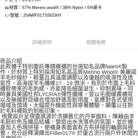
每筆NT$60，滿NT$1,500(含以上)免運費
👟材質：57% Merino wool® / 38% Nylon / 5%萊卡
付款後7-11取貨
👉型號：25AWF017SS01KH
每筆NT$60，滿NT$1,500(含以上)免運費
宅配
詳細說明
相關推薦
每筆NT$70，滿NT$1,500(含以上)免運費
付款後門市自取
商品介紹
免運費
此款襪子特別委託專精織襪的台灣知名品牌faam®製
作，於材質上特別採用知名高品質Merino Wool® 美麗諾
羊毛紗線紗，輕量且具溫度調節以及優越的吸濕性及透
氣性，高海拔羊毛纖維17 - 19 微米，有別於市面上毛料
襪款帶來的毛刺感，亦能降低細菌滋生，抑制異味，同
時兼具美國杜邦LYCRA®彈性纖維，並以毛圈緩震襪底
以及無縫對目縫合增加舒適及耐用度，能應對各式使用
場域及情境，大幅提升機能性與穿著體驗，顛覆以往對
於毛料襪款的刻板印象。
視覺設計呈現靈感源於洗鍊舊化的丹寧面料，陳藉由羊
毛胚紗色及織品結構，營造出水洗落色的氛圍，並於襪
身加入色塊拼接，使襪身表面富有古布拼接的輪廓與視
覺，充分詮釋演繹出Filter017® 於復古流行與戶外休閒的