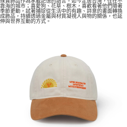
珠寶飾品作為承載記憶的語言。如今定居台灣，住在不
靠海的城市；喜愛狗、花草、樹木，喜歡看著他們隨著
季節更動，試著捕捉從生活中的有趣、詩意的畫面轉換
成飾品，持續透過金屬與材質凝視人與物的關係，也延
伸與世界互動的方式。