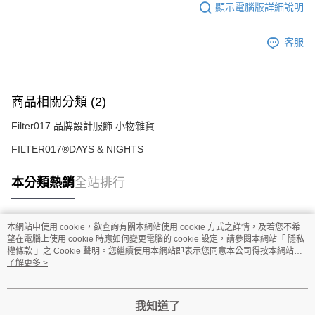
顯示電腦版詳細說明
客服
商品相關分類 (2)
Filter017 品牌設計服飾 小物雜貨
FILTER017®DAYS & NIGHTS
本分類熱銷
全站排行
本網站中使用 cookie，欲查詢有關本網站使用 cookie 方式之詳情，及若您不希
熱門標籤
望在電腦上使用 cookie 時應如何變更電腦的 cookie 設定，請參閱本網站「
隱私
權條款
」之 Cookie 聲明。您繼續使用本網站即表示您同意本公司得按本網站使
用條款之 Cookie 聲明使用 cookie。
了解更多 >
我知道了