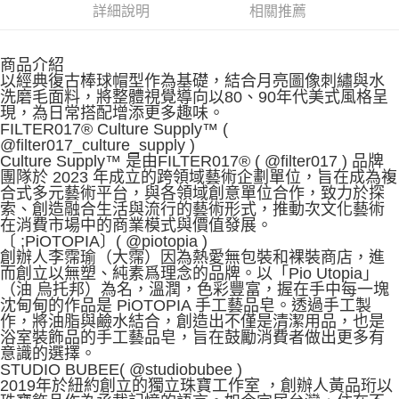
每筆NT$60，滿NT$1,500(含以上)免運費
詳細說明
相關推薦
付款後7-11取貨
商品介紹
每筆NT$60，滿NT$1,500(含以上)免運費
以經典復古棒球帽型作為基礎，結合月亮圖像刺繡與水
洗磨毛面料，將整體視覺導向以80、90年代美式風格呈
宅配
現，為日常搭配增添更多趣味。
每筆NT$70，滿NT$1,500(含以上)免運費
FILTER017® Culture Supply™ (
@filter017_culture_supply )
付款後門市自取
Culture Supply™ 是由FILTER017® ( @filter017 ) 品牌
團隊於 2023 年成立的跨領域藝術企劃單位，旨在成為複
免運費
合式多元藝術平台，與各領域創意單位合作，致力於探
索、創造融合生活與流行的藝術形式，推動次文化藝術
在消費市場中的商業模式與價值發展。
〔 ;PiOTOPIA〕( @piotopia )
創辦人李霈瑜（大霈）因為熱愛無包裝和裸裝商店，進
而創立以無塑、純素爲理念的品牌。以「Pio Utopia」
（油 烏托邦）為名，溫潤，色彩豐富，握在手中每一塊
沈甸甸的作品是 PiOTOPIA 手工藝品皂。透過手工製
作，將油脂與鹼水結合，創造出不僅是清潔用品，也是
浴室裝飾品的手工藝品皂，旨在鼓勵消費者做出更多有
意識的選擇。
STUDIO BUBEE( @studiobubee )
2019年於紐約創立的獨立珠寶工作室 ，創辦人黃品珩以