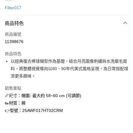
信用卡一次付款
Filter017
信用卡分期付款
3 期 0 利率 每期
NT$360
21家銀行
商品特色
合作金庫商業銀行
第一商業銀行
超商取貨付款
商品編號
華南商業銀行
彰化商業銀行
11398676
LINE Pay
上海商業儲蓄銀行
台北富邦商業銀行
國泰世華商業銀行
兆豐國際商業銀行
商品特色
街口支付
臺灣中小企業銀行
台中商業銀行
以經典復古棒球帽型作為基礎，結合月亮圖像刺繡與水洗磨毛面
匯豐（台灣）商業銀行
華泰商業銀行
ATM付款
料，將整體視覺導向以80、90年代美式風格呈現，為日常搭配增
聯邦商業銀行
遠東國際商業銀行
元大商業銀行
永豐商業銀行
添更多趣味。
運送方式
玉山商業銀行
星展（台灣）商業銀行
台新國際商業銀行
中國信託商業銀行
銷售重點
全家取貨付款
台灣樂天信用卡公司
📏尺寸：帽圍- 最大約 58~60 cm (可調節)
每筆NT$60，滿NT$1,500(含以上)免運費
👟材質：棉
付款後全家取貨
👉型號：25AWF017HT02CRM
每筆NT$60，滿NT$1,500(含以上)免運費
7-11取貨付款