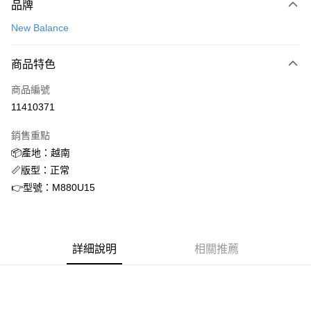
品牌
信用卡一次付款
New Balance
信用卡分期付款
3 期 0 利率 每期
NT$981
21家銀行
商品特色
合作金庫商業銀行
第一商業銀行
超商取貨付款
商品編號
華南商業銀行
彰化商業銀行
11410371
LINE Pay
上海商業儲蓄銀行
台北富邦商業銀行
國泰世華商業銀行
兆豐國際商業銀行
銷售重點
街口支付
臺灣中小企業銀行
台中商業銀行
📦產地：越南
匯豐（台灣）商業銀行
華泰商業銀行
ATM付款
📏版型：正常
聯邦商業銀行
遠東國際商業銀行
元大商業銀行
永豐商業銀行
👉型號：M880U15
運送方式
玉山商業銀行
星展（台灣）商業銀行
台新國際商業銀行
中國信託商業銀行
全家取貨付款
台灣樂天信用卡公司
每筆NT$60，滿NT$1,500(含以上)免運費
詳細說明
相關推薦
付款後全家取貨
每筆NT$60，滿NT$1,500(含以上)免運費
7-11取貨付款