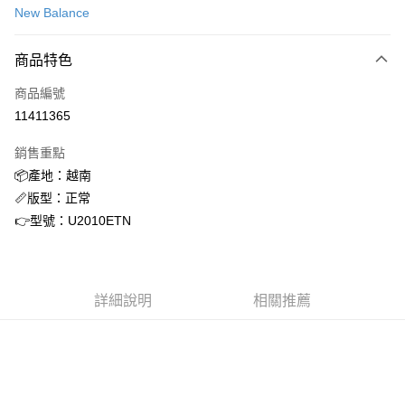
New Balance
信用卡分期付款
3 期 0 利率 每期
NT$1,301
21家銀行
商品特色
合作金庫商業銀行
第一商業銀行
超商取貨付款
商品編號
華南商業銀行
彰化商業銀行
11411365
LINE Pay
上海商業儲蓄銀行
台北富邦商業銀行
國泰世華商業銀行
兆豐國際商業銀行
銷售重點
街口支付
臺灣中小企業銀行
台中商業銀行
📦產地：越南
匯豐（台灣）商業銀行
華泰商業銀行
ATM付款
📏版型：正常
聯邦商業銀行
遠東國際商業銀行
元大商業銀行
永豐商業銀行
👉型號：U2010ETN
運送方式
玉山商業銀行
星展（台灣）商業銀行
台新國際商業銀行
中國信託商業銀行
全家取貨付款
台灣樂天信用卡公司
每筆NT$60，滿NT$1,500(含以上)免運費
詳細說明
相關推薦
付款後全家取貨
每筆NT$60，滿NT$1,500(含以上)免運費
7-11取貨付款