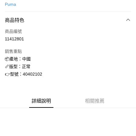
Puma
信用卡分期付款
3 期 0 利率 每期
NT$874
21家銀行
商品特色
合作金庫商業銀行
第一商業銀行
超商取貨付款
商品編號
華南商業銀行
彰化商業銀行
11412801
LINE Pay
上海商業儲蓄銀行
台北富邦商業銀行
國泰世華商業銀行
兆豐國際商業銀行
銷售重點
街口支付
臺灣中小企業銀行
台中商業銀行
📦產地：中國
匯豐（台灣）商業銀行
華泰商業銀行
ATM付款
📏版型：正常
聯邦商業銀行
遠東國際商業銀行
元大商業銀行
永豐商業銀行
👉型號：40402102
運送方式
玉山商業銀行
星展（台灣）商業銀行
台新國際商業銀行
中國信託商業銀行
全家取貨付款
台灣樂天信用卡公司
每筆NT$60，滿NT$1,500(含以上)免運費
詳細說明
相關推薦
付款後全家取貨
每筆NT$60，滿NT$1,500(含以上)免運費
7-11取貨付款