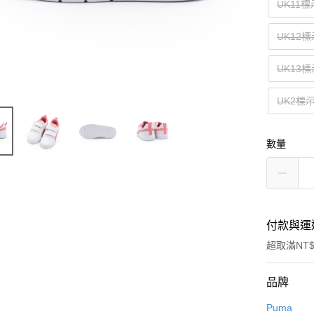
UK11標
UK12標
UK13
UK2標
數量
付款與運
超取滿NT$
付款方式
品牌
信用卡一
Puma