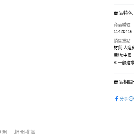
信用卡分
商品特色
3 期 
商品編號
合作金
超商取貨
11420416
華南商
LINE Pay
上海商
銷售重點
國泰世
材質:人造
街口支付
臺灣中
產地:中國
匯豐（
ATM付款
※一般建議
聯邦商
元大商
玉山商
運送方式
商品相關分
台新國
台灣樂
全家取貨
PUMA
分享
每筆NT$6
童鞋專區
付款後全
每筆NT$6
7-11取貨
說明
相關推薦