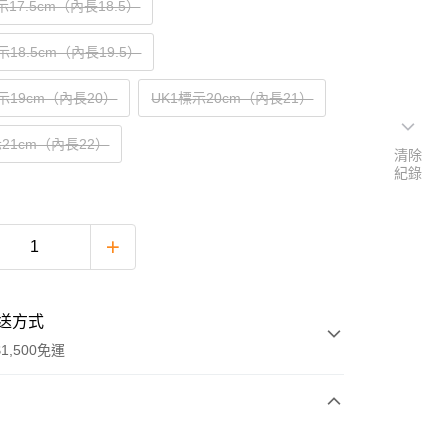
示17.5cm（內長18.5）
示18.5cm（內長19.5）
標示19cm（內長20）
UK1標示20cm（內長21）
示21cm（內長22）
清除
紀錄
送方式
1,500免運
次付款