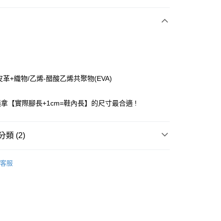
期付款
0 利率 每期
NT$341
21家銀行
庫商業銀行
第一商業銀行
付款
業銀行
彰化商業銀行
業儲蓄銀行
台北富邦商業銀行
華商業銀行
兆豐國際商業銀行
皮革+織物/乙烯-醋酸乙烯共聚物(EVA)
小企業銀行
台中商業銀行
台灣）商業銀行
華泰商業銀行
拿【實際腳長+1cm=鞋內長】的尺寸最合適 !
業銀行
遠東國際商業銀行
業銀行
永豐商業銀行
業銀行
星展（台灣）商業銀行
類 (2)
際商業銀行
中國信託商業銀行
天信用卡公司
付款
Puma 童鞋
客服
0，滿NT$1,500(含以上)免運費
家取貨
0，滿NT$1,500(含以上)免運費
付款