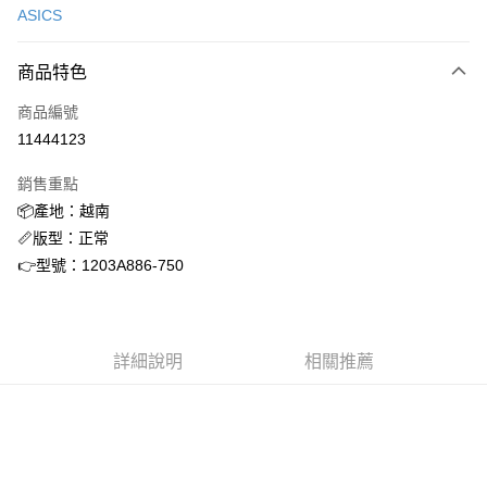
ASICS
信用卡分期付款
3 期 0 利率 每期
NT$1,404
21家銀行
商品特色
合作金庫商業銀行
第一商業銀行
超商取貨付款
商品編號
華南商業銀行
彰化商業銀行
11444123
LINE Pay
上海商業儲蓄銀行
台北富邦商業銀行
國泰世華商業銀行
兆豐國際商業銀行
銷售重點
街口支付
臺灣中小企業銀行
台中商業銀行
📦產地：越南
匯豐（台灣）商業銀行
華泰商業銀行
ATM付款
📏版型：正常
聯邦商業銀行
遠東國際商業銀行
元大商業銀行
永豐商業銀行
👉型號：1203A886-750
運送方式
玉山商業銀行
星展（台灣）商業銀行
台新國際商業銀行
中國信託商業銀行
全家取貨付款
台灣樂天信用卡公司
每筆NT$60，滿NT$1,500(含以上)免運費
詳細說明
相關推薦
付款後全家取貨
每筆NT$60，滿NT$1,500(含以上)免運費
7-11取貨付款