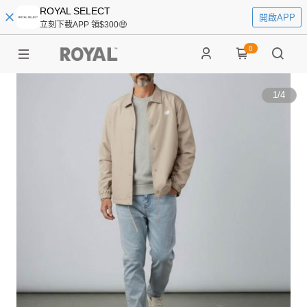
ROYAL SELECT
開啟APP
立刻下載APP 領$300🤑
0
1
/
4