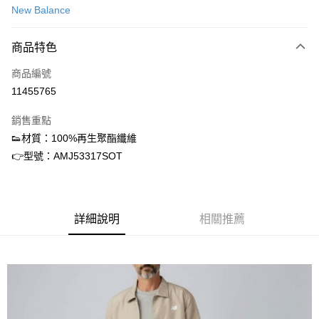
New Balance
信用卡分期付款
3 期 0 利率 每期
NT$874
21家銀行
商品特色
合作金庫商業銀行
第一商業銀行
超商取貨付款
商品編號
華南商業銀行
彰化商業銀行
11455765
LINE Pay
上海商業儲蓄銀行
台北富邦商業銀行
國泰世華商業銀行
兆豐國際商業銀行
銷售重點
街口支付
臺灣中小企業銀行
台中商業銀行
👟材質：100%再生聚酯纖維
匯豐（台灣）商業銀行
華泰商業銀行
ATM付款
👉型號：AMJ53317SOT
聯邦商業銀行
遠東國際商業銀行
元大商業銀行
永豐商業銀行
運送方式
玉山商業銀行
星展（台灣）商業銀行
台新國際商業銀行
中國信託商業銀行
全家取貨付款
台灣樂天信用卡公司
詳細說明
相關推薦
每筆NT$60，滿NT$1,500(含以上)免運費
付款後全家取貨
每筆NT$60，滿NT$1,500(含以上)免運費
7-11取貨付款