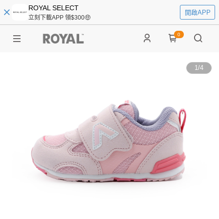
ROYAL SELECT
開啟APP
立刻下載APP 領$300🤑
0
1
/
4