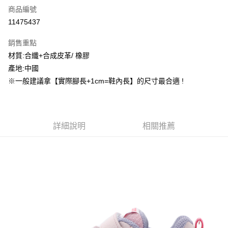
商品編號
信用卡分期付款
11475437
3 期 0 利率 每期
NT$528
21家銀行
銷售重點
合作金庫商業銀行
第一商業銀行
超商取貨付款
材質:合纖+合成皮革/ 橡膠
華南商業銀行
彰化商業銀行
產地:中國
LINE Pay
上海商業儲蓄銀行
台北富邦商業銀行
國泰世華商業銀行
兆豐國際商業銀行
※一般建議拿【實際腳長+1cm=鞋內長】的尺寸最合適 !
街口支付
臺灣中小企業銀行
台中商業銀行
匯豐（台灣）商業銀行
華泰商業銀行
ATM付款
聯邦商業銀行
遠東國際商業銀行
元大商業銀行
永豐商業銀行
詳細說明
相關推薦
運送方式
玉山商業銀行
星展（台灣）商業銀行
台新國際商業銀行
中國信託商業銀行
全家取貨付款
台灣樂天信用卡公司
每筆NT$60，滿NT$1,500(含以上)免運費
付款後全家取貨
每筆NT$60，滿NT$1,500(含以上)免運費
7-11取貨付款