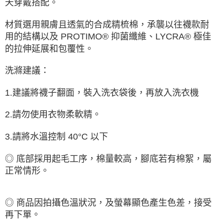
天穿戴搭配。
材質選用親膚且透氣的合成精梳棉，承襲以往襪款耐
用的結構以及 PROTIMO® 抑菌纖維、LYCRA® 極佳
的拉伸延展和包覆性。
洗滌建議：
1.建議將襪子翻面，裝入洗衣袋後，再放入洗衣機
2.請勿使用衣物柔軟精。
3.請將水溫控制 40°C 以下
◎ 底部採用起毛工序，棉量較高，腳底若有棉絮，屬
正常情形。
◎ 商品因拍攝色溫狀況，及螢幕顯色產生色差，接受
再下單。