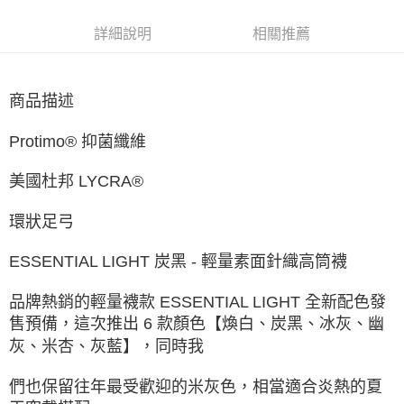
每筆NT$60，滿NT$1,500(含以上)免運費
詳細說明
相關推薦
付款後7-11取貨
每筆NT$60，滿NT$1,500(含以上)免運費
商品描述
宅配
每筆NT$70，滿NT$1,500(含以上)免運費
Protimo® 抑菌纖維
付款後門市自取
美國杜邦 LYCRA®
免運費
環狀足弓
ESSENTIAL LIGHT 炭黑 - 輕量素面針織高筒襪
品牌熱銷的輕量襪款 ESSENTIAL LIGHT 全新配色發
售預備，這次推出 6 款顏色【煥白、炭黑、冰灰、幽
灰、米杏、灰藍】，同時我
們也保留往年最受歡迎的米灰色，相當適合炎熱的夏