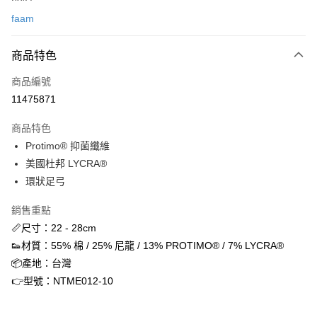
信用卡一次付款
faam
信用卡分期付款
3 期 0 利率 每期
NT$63
21家銀行
商品特色
合作金庫商業銀行
第一商業銀行
超商取貨付款
商品編號
華南商業銀行
彰化商業銀行
11475871
LINE Pay
上海商業儲蓄銀行
台北富邦商業銀行
國泰世華商業銀行
兆豐國際商業銀行
商品特色
街口支付
臺灣中小企業銀行
台中商業銀行
Protimo® 抑菌纖維
匯豐（台灣）商業銀行
華泰商業銀行
ATM付款
美國杜邦 LYCRA®
聯邦商業銀行
遠東國際商業銀行
元大商業銀行
永豐商業銀行
環狀足弓
運送方式
玉山商業銀行
星展（台灣）商業銀行
台新國際商業銀行
中國信託商業銀行
銷售重點
全家取貨付款
台灣樂天信用卡公司
📏尺寸：22 - 28cm
每筆NT$60，滿NT$1,500(含以上)免運費
👟材質：55% 棉 / 25% 尼龍 / 13% PROTIMO® / 7% LYCRA®
付款後全家取貨
📦產地：台灣
每筆NT$60，滿NT$1,500(含以上)免運費
👉型號：NTME012-10
7-11取貨付款