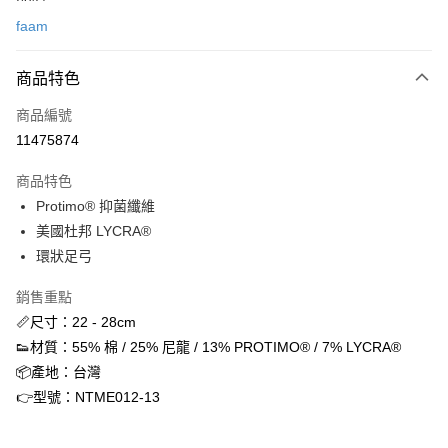
信用卡一次付款
faam
信用卡分期付款
3 期 0 利率 每期
NT$63
21家銀行
商品特色
合作金庫商業銀行
第一商業銀行
超商取貨付款
商品編號
華南商業銀行
彰化商業銀行
11475874
LINE Pay
上海商業儲蓄銀行
台北富邦商業銀行
國泰世華商業銀行
兆豐國際商業銀行
商品特色
街口支付
臺灣中小企業銀行
台中商業銀行
Protimo® 抑菌纖維
匯豐（台灣）商業銀行
華泰商業銀行
ATM付款
美國杜邦 LYCRA®
聯邦商業銀行
遠東國際商業銀行
元大商業銀行
永豐商業銀行
環狀足弓
運送方式
玉山商業銀行
星展（台灣）商業銀行
台新國際商業銀行
中國信託商業銀行
銷售重點
全家取貨付款
台灣樂天信用卡公司
📏尺寸：22 - 28cm
每筆NT$60，滿NT$1,500(含以上)免運費
👟材質：55% 棉 / 25% 尼龍 / 13% PROTIMO® / 7% LYCRA®
付款後全家取貨
📦產地：台灣
每筆NT$60，滿NT$1,500(含以上)免運費
👉型號：NTME012-13
7-11取貨付款