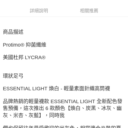
每筆NT$60，滿NT$1,500(含以上)免運費
詳細說明
相關推薦
付款後7-11取貨
每筆NT$60，滿NT$1,500(含以上)免運費
商品描述
宅配
每筆NT$70，滿NT$1,500(含以上)免運費
Protimo® 抑菌纖維
付款後門市自取
美國杜邦 LYCRA®
免運費
環狀足弓
ESSENTIAL LIGHT 煥白 - 輕量素面針織高筒襪
品牌熱銷的輕量襪款 ESSENTIAL LIGHT 全新配色發
售預備，這次推出 6 款顏色【煥白、炭黑、冰灰、幽
灰、米杏、灰藍】，同時我