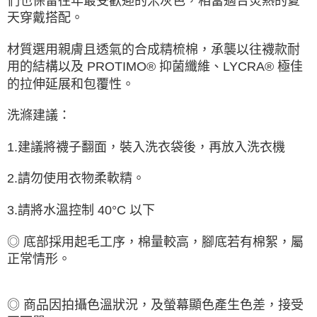
們也保留往年最受歡迎的米灰色，相當適合炎熱的夏
天穿戴搭配。
材質選用親膚且透氣的合成精梳棉，承襲以往襪款耐
用的結構以及 PROTIMO® 抑菌纖維、LYCRA® 極佳
的拉伸延展和包覆性。
洗滌建議：
1.建議將襪子翻面，裝入洗衣袋後，再放入洗衣機
2.請勿使用衣物柔軟精。
3.請將水溫控制 40°C 以下
◎ 底部採用起毛工序，棉量較高，腳底若有棉絮，屬
正常情形。
◎ 商品因拍攝色溫狀況，及螢幕顯色產生色差，接受