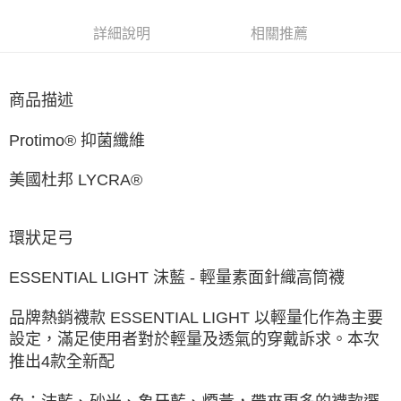
每筆NT$60，滿NT$1,500(含以上)免運費
詳細說明
相關推薦
付款後7-11取貨
每筆NT$60，滿NT$1,500(含以上)免運費
商品描述
宅配
每筆NT$70，滿NT$1,500(含以上)免運費
Protimo® 抑菌纖維
付款後門市自取
美國杜邦 LYCRA®
免運費
環狀足弓
ESSENTIAL LIGHT 沫藍 - 輕量素面針織高筒襪
品牌熱銷襪款 ESSENTIAL LIGHT 以輕量化作為主要
設定，滿足使用者對於輕量及透氣的穿戴訴求。本次
推出4款全新配