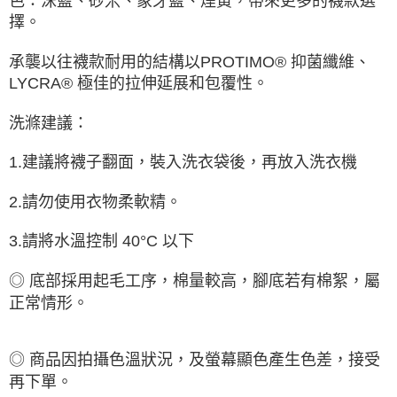
色：沫藍、砂米、象牙藍、煙黃，帶來更多的襪款選
擇。
承襲以往襪款耐用的結構以PROTIMO® 抑菌纖維、
LYCRA® 極佳的拉伸延展和包覆性。
洗滌建議：
1.建議將襪子翻面，裝入洗衣袋後，再放入洗衣機
2.請勿使用衣物柔軟精。
3.請將水溫控制 40°C 以下
◎ 底部採用起毛工序，棉量較高，腳底若有棉絮，屬
正常情形。
◎ 商品因拍攝色溫狀況，及螢幕顯色產生色差，接受
再下單。