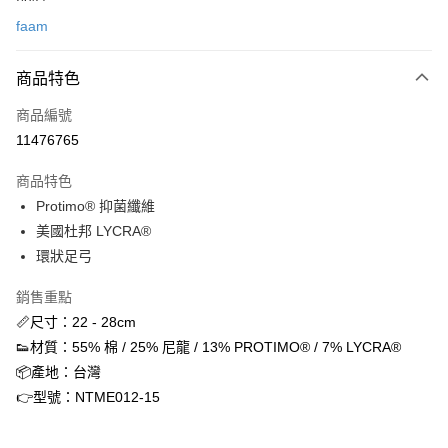
信用卡一次付款
faam
信用卡分期付款
3 期 0 利率 每期
NT$63
21家銀行
商品特色
合作金庫商業銀行
第一商業銀行
超商取貨付款
商品編號
華南商業銀行
彰化商業銀行
11476765
LINE Pay
上海商業儲蓄銀行
台北富邦商業銀行
國泰世華商業銀行
兆豐國際商業銀行
商品特色
街口支付
臺灣中小企業銀行
台中商業銀行
Protimo® 抑菌纖維
匯豐（台灣）商業銀行
華泰商業銀行
ATM付款
美國杜邦 LYCRA®
聯邦商業銀行
遠東國際商業銀行
元大商業銀行
永豐商業銀行
環狀足弓
運送方式
玉山商業銀行
星展（台灣）商業銀行
台新國際商業銀行
中國信託商業銀行
銷售重點
全家取貨付款
台灣樂天信用卡公司
📏尺寸：22 - 28cm
每筆NT$60，滿NT$1,500(含以上)免運費
👟材質：55% 棉 / 25% 尼龍 / 13% PROTIMO® / 7% LYCRA®
付款後全家取貨
📦產地：台灣
每筆NT$60，滿NT$1,500(含以上)免運費
👉型號：NTME012-15
7-11取貨付款