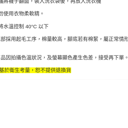
建議將襪子翻面，裝入洗衣袋後，再放入洗衣機
請勿使用衣物柔軟精。
請將水溫控制 40°C 以下
底部採用起毛工序，棉量較高，腳底若有棉絮，屬正常情
商品因拍攝色溫狀況，及螢幕顯色產生色差，接受再下單
基於衛生考量，恕不提供退換貨