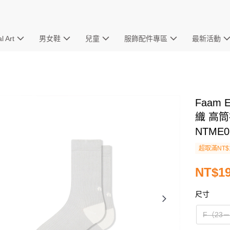
l Art
男女鞋
兒童
服飾配件專區
最新活動
Faam 
織 高筒
NTME0
超取滿NT$
NT$1
尺寸
F（23－