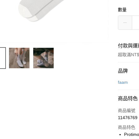
數量
付款與運
超取滿NT$
付款方式
品牌
信用卡一
faam
信用卡分
商品特色
3 期 
商品編號
合作金
超商取貨
11476769
華南商
LINE Pay
上海商
商品特色
國泰世
Proti
街口支付