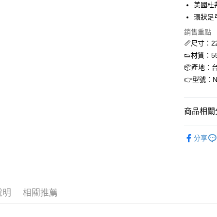
臺灣中
美國杜邦
匯豐（
ATM付款
環狀足
聯邦商
元大商
銷售重點
玉山商
📏尺寸：22
運送方式
台新國
👟材質：55%
台灣樂
全家取貨
📦產地：
每筆NT$6
👉型號：NT
付款後全
每筆NT$6
商品相關分
7-11取貨
faam 
分享
每筆NT$6
新品上市
付款後7-1
每筆NT$6
宅配
說明
相關推薦
每筆NT$7