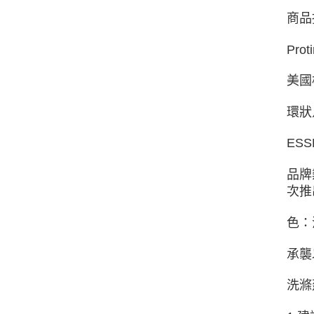
商品
Pro
美國
環狀
ESS
品牌
次推
色：
承襲
洗滌