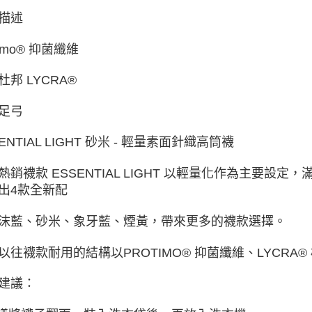
付款後門
描述
免運費
timo® 抑菌纖維
杜邦 LYCRA®
足弓
ENTIAL LIGHT 砂米 - 輕量素面針織高筒襪
熱銷襪款 ESSENTIAL LIGHT 以輕量化作為主要
出4款全新配
沫藍、砂米、象牙藍、煙黃，帶來更多的襪款選擇。
以往襪款耐用的結構以PROTIMO® 抑菌纖維、LYCRA
建議：