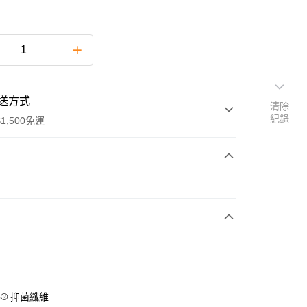
送方式
清除
紀錄
1,500免運
次付款
期付款
0 利率 每期
NT$63
21家銀行
庫商業銀行
第一商業銀行
付款
業銀行
彰化商業銀行
業儲蓄銀行
台北富邦商業銀行
華商業銀行
兆豐國際商業銀行
mo® 抑菌纖維