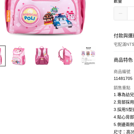
數量
付款與運
宅配滿NT$
付款方式
商品特色
信用卡一
商品編號
11481705
信用卡分
銷售重點
3 期 
1.專為幼
合作金
2.背部採
LINE Pay
華南商
3.採用S
街口支付
上海商
4.貼心背
國泰世
5.側邊兩
ATM付款
臺灣中
尺寸：高35
匯豐（