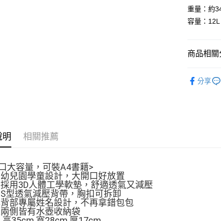
聯邦商
重量：約34
運送方式
元大商
容量：12L
玉山商
宅配
台新國
每筆NT$7
台灣樂
商品相關分
付款後門
快樂上學去
免運費
分享
說明
相關推薦
口大容量，可裝A4書籍>
專為幼兒園學童設計，大開口好放置
背部採用3D人體工學軟墊，舒適透氣又減壓
採用S型透氣減壓背帶，胸扣可拆卸
貼心背部專屬姓名設計，不再拿錯包包
側邊兩側皆有水壺收納袋
高35cm 寬28cm 厚17cm