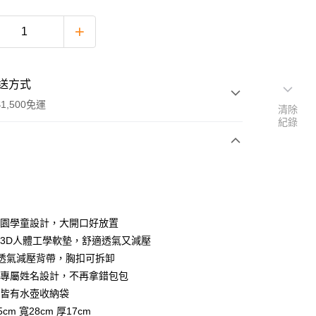
送方式
1,500免運
清除
紀錄
次付款
期付款
0 利率 每期
NT$593
21家銀行
兒園學童設計，大開口好放置
庫商業銀行
第一商業銀行
用3D人體工學軟墊，舒適透氣又減壓
業銀行
彰化商業銀行
型透氣減壓背帶，胸扣可拆卸
業儲蓄銀行
台北富邦商業銀行
部專屬姓名設計，不再拿錯包包
華商業銀行
兆豐國際商業銀行
側皆有水壺收納袋
小企業銀行
台中商業銀行
cm 寬28cm 厚17cm
台灣）商業銀行
華泰商業銀行