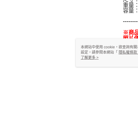
重量：
容量：
--------
※商
照片
本網站中使用 cookie，欲查詢有關
設定，請參閱本網站「
隱私權條款
使用 cookie。
了解更多 >