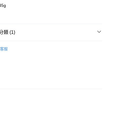
業銀行
遠東國際商業銀行
5g
業銀行
永豐商業銀行
業銀行
星展（台灣）商業銀行
際商業銀行
中國信託商業銀行
0，滿NT$1,500(含以上)免運費
天信用卡公司
類 (1)
市自取
 護脊書包
Tiger Family 護脊書包
客服