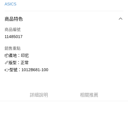
ASICS
信用卡分期付款
3 期 0 利率 每期
NT$528
21家銀行
商品特色
合作金庫商業銀行
第一商業銀行
超商取貨付款
商品編號
華南商業銀行
彰化商業銀行
11485017
LINE Pay
上海商業儲蓄銀行
台北富邦商業銀行
國泰世華商業銀行
兆豐國際商業銀行
銷售重點
街口支付
臺灣中小企業銀行
台中商業銀行
📦產地：印尼
匯豐（台灣）商業銀行
華泰商業銀行
ATM付款
📏版型：正常
聯邦商業銀行
遠東國際商業銀行
元大商業銀行
永豐商業銀行
👉型號：1012B681-100
運送方式
玉山商業銀行
星展（台灣）商業銀行
台新國際商業銀行
中國信託商業銀行
全家取貨付款
台灣樂天信用卡公司
每筆NT$60，滿NT$1,500(含以上)免運費
詳細說明
相關推薦
付款後全家取貨
每筆NT$60，滿NT$1,500(含以上)免運費
7-11取貨付款