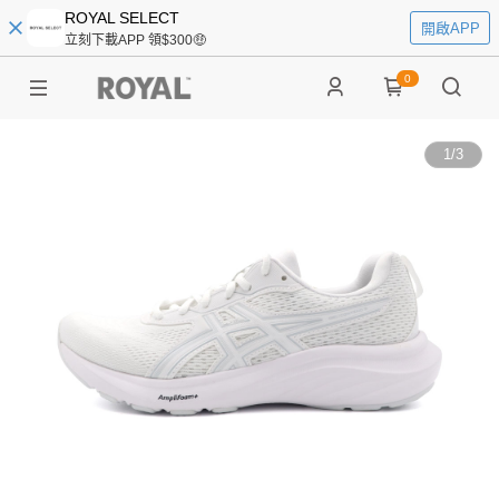
ROYAL SELECT
開啟APP
立刻下載APP 領$300🤑
0
1
/
3