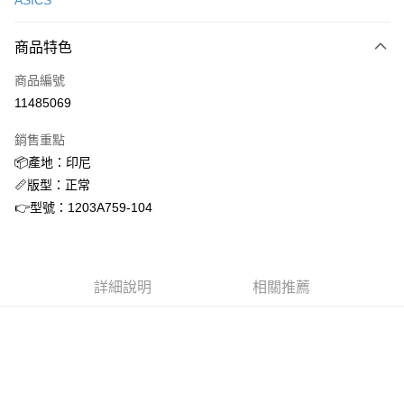
ASICS
信用卡分期付款
3 期 0 利率 每期
NT$1,826
21家銀行
商品特色
合作金庫商業銀行
第一商業銀行
超商取貨付款
商品編號
華南商業銀行
彰化商業銀行
11485069
LINE Pay
上海商業儲蓄銀行
台北富邦商業銀行
國泰世華商業銀行
兆豐國際商業銀行
銷售重點
街口支付
臺灣中小企業銀行
台中商業銀行
📦產地：印尼
匯豐（台灣）商業銀行
華泰商業銀行
ATM付款
📏版型：正常
聯邦商業銀行
遠東國際商業銀行
元大商業銀行
永豐商業銀行
👉型號：1203A759-104
運送方式
玉山商業銀行
星展（台灣）商業銀行
台新國際商業銀行
中國信託商業銀行
全家取貨付款
台灣樂天信用卡公司
每筆NT$60，滿NT$1,500(含以上)免運費
詳細說明
相關推薦
付款後全家取貨
每筆NT$60，滿NT$1,500(含以上)免運費
7-11取貨付款
每筆NT$60，滿NT$1,500(含以上)免運費