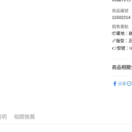
3 期 
商品編號
合作金
超商取貨
11502214
華南商
LINE Pay
上海商
銷售重點
國泰世
📦產地：
街口支付
臺灣中
📏版型：
匯豐（
ATM付款
👉型號：U
聯邦商
元大商
玉山商
運送方式
商品相關分
台新國
台灣樂
全家取貨
NEW BAL
分享
每筆NT$6
付款後全
每筆NT$6
7-11取貨
說明
相關推薦
每筆NT$6