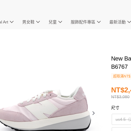
l Art
男女鞋
兒童
服飾配件專區
最新活動
New B
B676
超取滿NT$
NT$2,
NT$3,080
尺寸
us4.5（