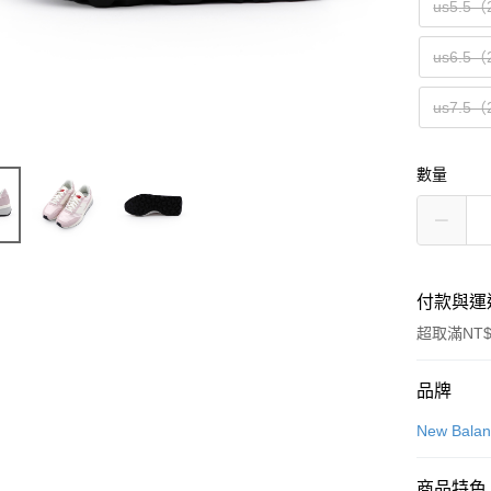
us5.5（
us6.5（
us7.5（
數量
付款與運
超取滿NT$
付款方式
品牌
信用卡一
New Bala
信用卡分
商品特色