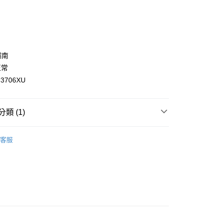
0 利率 每期
NT$821
21家銀行
庫商業銀行
第一商業銀行
付款
業銀行
彰化商業銀行
業儲蓄銀行
台北富邦商業銀行
華商業銀行
兆豐國際商業銀行
越南
小企業銀行
台中商業銀行
正常
台灣）商業銀行
華泰商業銀行
3706XU
業銀行
遠東國際商業銀行
業銀行
永豐商業銀行
業銀行
星展（台灣）商業銀行
類 (1)
際商業銀行
中國信託商業銀行
天信用卡公司
付款
ANCE
New Balance 男女鞋
客服
0，滿NT$1,500(含以上)免運費
家取貨
0，滿NT$1,500(含以上)免運費
付款
0，滿NT$1,500(含以上)免運費