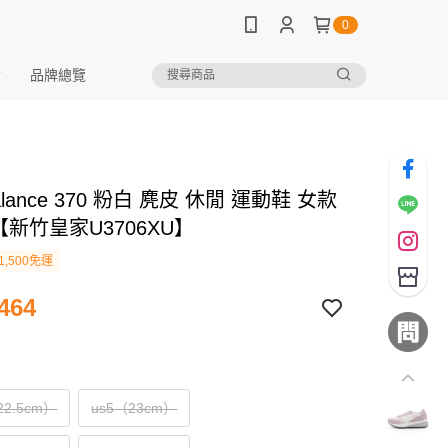
0
品牌總覽
alance 370 粉白 麂皮 休閒 運動鞋 女款
7【新竹皇家U3706XU】
1,500免運
464
22.5cm）
us5（23cm）