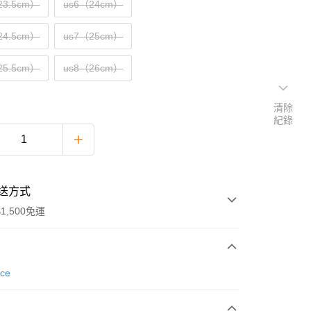
23.5cm）
us6（24cm）
24.5cm）
us7（25cm）
25.5cm）
us8（26cm）
清除
紀錄
送方式
1,500免運
次付款
nce
期付款