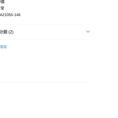
中國
庫商業銀行
第一商業銀行
正常
付款
業銀行
彰化商業銀行
21055-146
業儲蓄銀行
台北富邦商業銀行
華商業銀行
兆豐國際商業銀行
小企業銀行
台中商業銀行
類 (2)
台灣）商業銀行
華泰商業銀行
業銀行
遠東國際商業銀行
y 所康尼 美國跑步品牌
業銀行
永豐商業銀行
客服
業銀行
星展（台灣）商業銀行
際商業銀行
中國信託商業銀行
天信用卡公司
付款
0，滿NT$1,500(含以上)免運費
家取貨
0，滿NT$1,500(含以上)免運費
付款
0，滿NT$1,500(含以上)免運費
1取貨