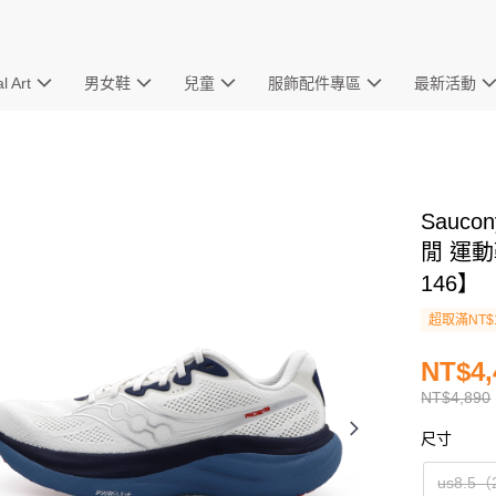
l Art
男女鞋
兒童
服飾配件專區
最新活動
Sauco
閒 運動
146】
超取滿NT$
NT$4,
NT$4,890
尺寸
us8.5（