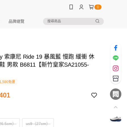
0
品牌總覽
ny 索康尼 Ride 19 暴風藍 慢跑 緩衝 休
鞋 男款 B6811【新竹皇家SA21055-
1,500免運
401
26.5cm）
us9（27cm）