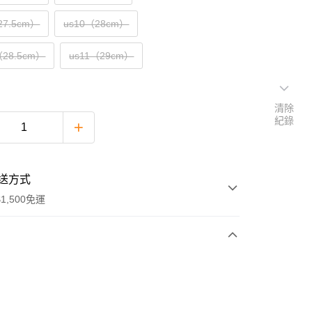
27.5cm）
us10（28cm）
（28.5cm）
us11（29cm）
清除
紀錄
送方式
1,500免運
次付款
期付款
0 利率 每期
NT$1,467
21家銀行