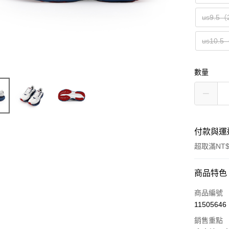
us9.5（
us10.5
數量
付款與運
超取滿NT$
付款方式
商品特色
信用卡一
商品編號
11505646
信用卡分
銷售重點
3 期 