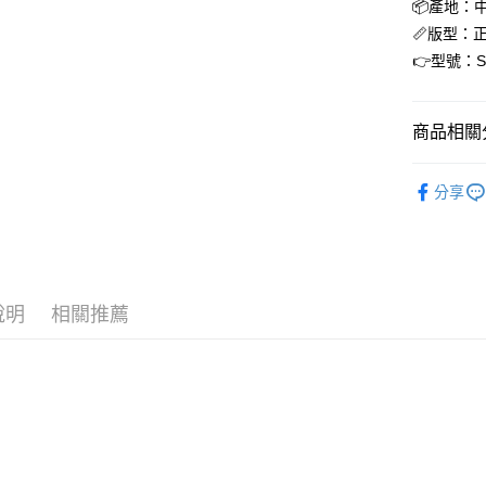
📦產地：
合作金
📏版型：
超商取貨
華南商
👉型號：SA
LINE Pay
上海商
國泰世
街口支付
臺灣中
商品相關分
匯豐（
ATM付款
聯邦商
Saucon
元大商
分享
新品上市
玉山商
運送方式
台新國
台灣樂
全家取貨
每筆NT$6
說明
相關推薦
付款後全
每筆NT$6
7-11取貨
每筆NT$6
付款後7-1