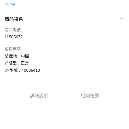
Puma
信用卡分期付款
3 期 0 利率 每期
NT$688
21家銀行
商品特色
合作金庫商業銀行
第一商業銀行
超商取貨付款
商品編號
華南商業銀行
彰化商業銀行
11505672
LINE Pay
上海商業儲蓄銀行
台北富邦商業銀行
國泰世華商業銀行
兆豐國際商業銀行
銷售重點
街口支付
臺灣中小企業銀行
台中商業銀行
📦產地：中國
匯豐（台灣）商業銀行
華泰商業銀行
ATM付款
📏版型：正常
聯邦商業銀行
遠東國際商業銀行
元大商業銀行
永豐商業銀行
👉型號：40036410
運送方式
玉山商業銀行
星展（台灣）商業銀行
台新國際商業銀行
中國信託商業銀行
全家取貨付款
台灣樂天信用卡公司
每筆NT$60，滿NT$1,500(含以上)免運費
詳細說明
相關推薦
付款後全家取貨
每筆NT$60，滿NT$1,500(含以上)免運費
7-11取貨付款