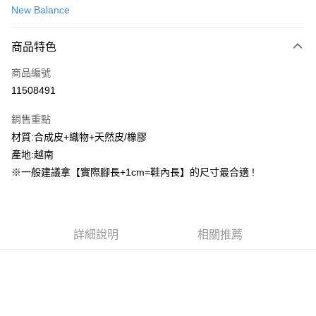
New Balance
信用卡分期付款
3 期 0 利率 每期
NT$421
21家銀行
商品特色
合作金庫商業銀行
第一商業銀行
超商取貨付款
商品編號
華南商業銀行
彰化商業銀行
11508491
LINE Pay
上海商業儲蓄銀行
台北富邦商業銀行
國泰世華商業銀行
兆豐國際商業銀行
銷售重點
街口支付
臺灣中小企業銀行
台中商業銀行
材質:合成皮+織物+天然皮/橡膠
匯豐（台灣）商業銀行
華泰商業銀行
ATM付款
產地:越南
聯邦商業銀行
遠東國際商業銀行
元大商業銀行
永豐商業銀行
※一般建議拿【實際腳長+1cm=鞋內長】的尺寸最合適 !
運送方式
玉山商業銀行
星展（台灣）商業銀行
台新國際商業銀行
中國信託商業銀行
全家取貨付款
台灣樂天信用卡公司
每筆NT$60，滿NT$1,500(含以上)免運費
詳細說明
相關推薦
付款後全家取貨
每筆NT$60，滿NT$1,500(含以上)免運費
7-11取貨付款