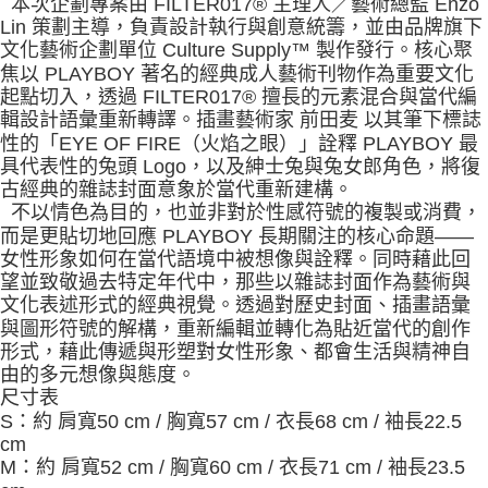
本次企劃專案由 FILTER017® 主理人／藝術總監 Enzo
Lin 策劃主導，負責設計執行與創意統籌，並由品牌旗下
文化藝術企劃單位 Culture Supply™ 製作發行。核心聚
焦以 PLAYBOY 著名的經典成人藝術刊物作為重要文化
起點切入，透過 FILTER017® 擅長的元素混合與當代編
輯設計語彙重新轉譯。插畫藝術家 前田麦 以其筆下標誌
性的「EYE OF FIRE（火焰之眼）」詮釋 PLAYBOY 最
具代表性的兔頭 Logo，以及紳士兔與兔女郎角色，將復
古經典的雜誌封面意象於當代重新建構。
不以情色為目的，也並非對於性感符號的複製或消費，
而是更貼切地回應 PLAYBOY 長期關注的核心命題——
女性形象如何在當代語境中被想像與詮釋。同時藉此回
望並致敬過去特定年代中，那些以雜誌封面作為藝術與
文化表述形式的經典視覺。透過對歷史封面、插畫語彙
與圖形符號的解構，重新編輯並轉化為貼近當代的創作
形式，藉此傳遞與形塑對女性形象、都會生活與精神自
由的多元想像與態度。
尺寸表
S：約 肩寬50 cm / 胸寬57 cm / 衣長68 cm / 袖長22.5
cm
M：約 肩寬52 cm / 胸寬60 cm / 衣長71 cm / 袖長23.5