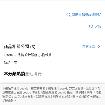
顯示電腦版詳細說明
客服
商品相關分類 (3)
查看全部
Filter017 品牌設計服飾 小物雜貨
新品上市
本分類熱銷
全站排行
本網站中使用 cookie，欲查詢有關本網站使用 cookie 方式之詳情，及若您不希
熱門標籤
望在電腦上使用 cookie 時應如何變更電腦的 cookie 設定，請參閱本網站「
隱私
權條款
」之 Cookie 聲明。您繼續使用本網站即表示您同意本公司得按本網站使
用條款之 Cookie 聲明使用 cookie。
了解更多 >