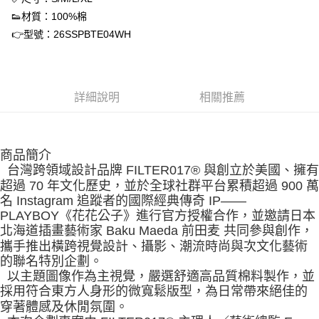
付款後7-11取貨
👟材質：100%棉
👉型號：26SSPBTE04WH
每筆NT$60，滿NT$1,500(含以上)免運費
宅配
每筆NT$70，滿NT$1,500(含以上)免運費
詳細說明
相關推薦
付款後門市自取
免運費
商品簡介
台灣跨領域設計品牌 FILTER017® 與創立於美國、擁有
超過 70 年文化歷史，並於全球社群平台累積超過 900 萬
名 Instagram 追蹤者的國際經典傳奇 IP——
PLAYBOY《花花公子》進行官方授權合作，並邀請日本
北海道插畫藝術家 Baku Maeda 前田麦 共同參與創作，
攜手推出橫跨視覺設計、攝影、潮流時尚與次文化藝術
的聯名特別企劃。
以主題圖像作為主視覺，嚴選舒適高品質棉料製作，並
採用符合東方人身形的微寬鬆版型，為日常帶來絕佳的
穿著體感及休閒氛圍。