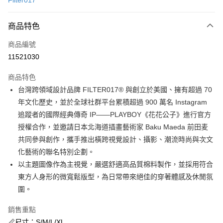
Filter017
信用卡分期付款
3 期 0 利率 每期
NT$526
21家銀行
商品特色
合作金庫商業銀行
第一商業銀行
超商取貨付款
商品編號
華南商業銀行
彰化商業銀行
11521030
LINE Pay
上海商業儲蓄銀行
台北富邦商業銀行
國泰世華商業銀行
兆豐國際商業銀行
商品特色
街口支付
臺灣中小企業銀行
台中商業銀行
台灣跨領域設計品牌 FILTER017® 與創立於美國、擁有超過 70
匯豐（台灣）商業銀行
華泰商業銀行
ATM付款
年文化歷史，並於全球社群平台累積超過 900 萬名 Instagram
聯邦商業銀行
遠東國際商業銀行
元大商業銀行
永豐商業銀行
追蹤者的國際經典傳奇 IP——PLAYBOY《花花公子》進行官方
運送方式
玉山商業銀行
星展（台灣）商業銀行
授權合作，並邀請日本北海道插畫藝術家 Baku Maeda 前田麦
台新國際商業銀行
中國信託商業銀行
全家取貨付款
共同參與創作，攜手推出橫跨視覺設計、攝影、潮流時尚與次文
台灣樂天信用卡公司
化藝術的聯名特別企劃。
每筆NT$60，滿NT$1,500(含以上)免運費
以主題圖像作為主視覺，嚴選舒適高品質棉料製作，並採用符合
付款後全家取貨
東方人身形的微寬鬆版型，為日常帶來絕佳的穿著體感及休閒氛
每筆NT$60，滿NT$1,500(含以上)免運費
圍。
7-11取貨付款
銷售重點
每筆NT$60，滿NT$1,500(含以上)免運費
📏尺寸：S/M/L/XL