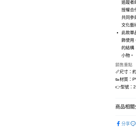
ATM付款
追蹤者
聯邦商
授權合作
元大商
共同參
玉山商
運送方式
台新國
文化藝
台灣樂
此款單
全家取貨
飾使用
每筆NT$6
的結構
付款後全
小物。
每筆NT$6
銷售重點
7-11取貨
📏尺寸：約 9.
👟材質：P
每筆NT$6
👉型號：26
付款後7-1
每筆NT$6
商品相關分
宅配
Filter
每筆NT$7
分享
新品上市
付款後門