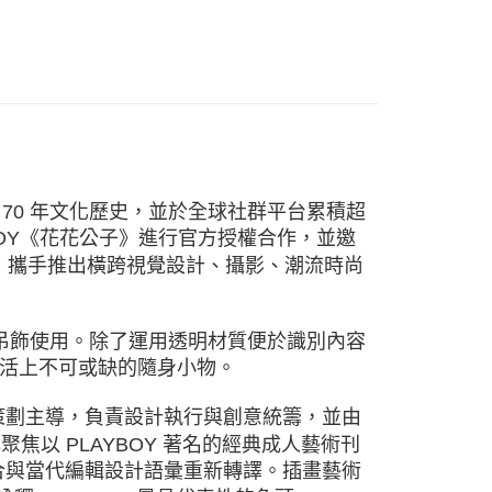
7®PLAYBOY🐰
過 70 年文化歷史，並於全球社群平台累積超
PLAYBOY《花花公子》進行官方授權合作，並邀
與創作，攜手推出橫跨視覺設計、攝影、潮流時尚
吊飾使用。除了運用透明材質便於識別內容
活上不可或缺的隨身小物。
Lin 策劃主導，負責設計執行與創意統籌，並由
核心聚焦以 PLAYBOY 著名的經典成人藝術刊
素混合與當代編輯設計語彙重新轉譯。插畫藝術