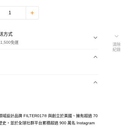
送方式
1,500免運
清除
紀錄
次付款
期付款
0 利率 每期
NT$130
21家銀行
庫商業銀行
第一商業銀行
付款
業銀行
彰化商業銀行
業儲蓄銀行
台北富邦商業銀行
華商業銀行
兆豐國際商業銀行
域設計品牌 FILTER017® 與創立於美國、擁有超過 70
小企業銀行
台中商業銀行
史，並於全球社群平台累積超過 900 萬名 Instagram
台灣）商業銀行
華泰商業銀行