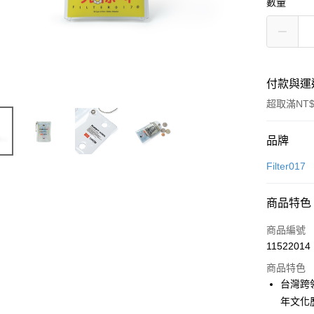
數量
付款與運
超取滿NT$
付款方式
品牌
信用卡一
Filter017
信用卡分
商品特色
3 期 
商品編號
合作金
超商取貨
11522014
華南商
LINE Pay
上海商
商品特色
國泰世
台灣跨領
街口支付
臺灣中
年文化歷
匯豐（