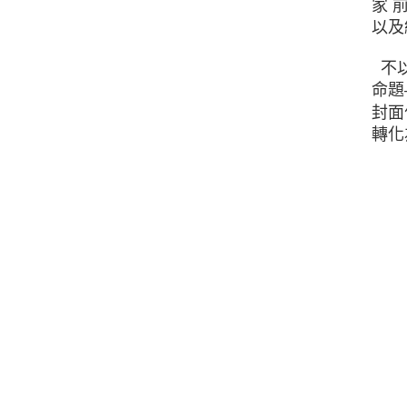
家 
以及
不以
命題
封面
轉化