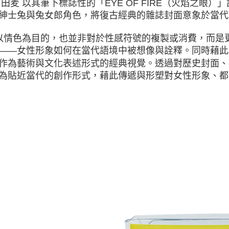
前田麦 以其筆下標誌性的「EYE OF FIRE（火焰之眼）」詮
紳士兔與兔女郎角色，將復古經典的雜誌封面意象於當代
情色為目的，也並非對於性感符號的複製或消費，而是更貼切
——女性形象如何在當代語境中被想像與詮釋。同時藉此
作為藝術與文化表述形式的經典視覺。透過對歷史封面、
為貼近當代的創作形式，藉此傳遞與形塑對女性形象、都