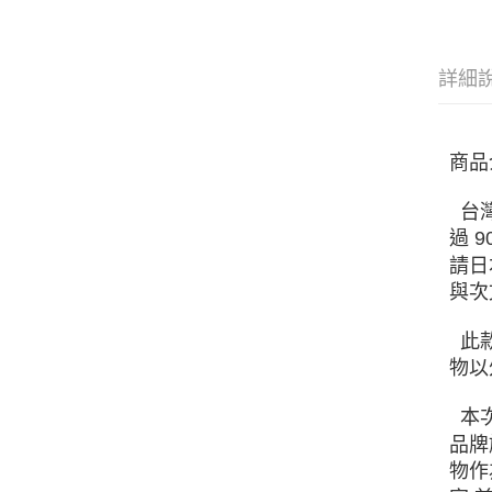
詳細
商品
台灣
過 
請日
與次
此款
物以
本次
品牌
物作