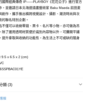
的國際經典傳奇 IP——PLAYBOY《花花公子》進行官方
業銀行
遠東國際商業銀行
，並邀請日本北海道插畫藝術家 Baku Maeda 前田麦
業銀行
永豐商業銀行
與創作，攜手推出橫跨視覺設計、攝影、潮流時尚與次
業銀行
星展（台灣）商業銀行
際商業銀行
中國信託商業銀行
術的聯名特別企劃。
天信用卡公司
品不僅可以收納零錢、票卡、名片等小物，亦可做為吊
付款
。除了運用透明材質便於識別內容物以外，可攤開平鋪
0，滿NT$1,500(含以上)免運費
，提升拿取與收納的功能性，為生活上不可或缺的隨身
家取貨
0，滿NT$1,500(含以上)免運費
付款
5 x 6.5 x 2 (cm)
VC
0，滿NT$1,500(含以上)免運費
SSPBAC01YE
1取貨
0，滿NT$1,500(含以上)免運費
類 (3)
017 品牌設計服飾 小物雜貨
0，滿NT$1,500(含以上)免運費
客服
市自取