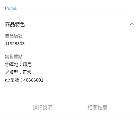
信用卡一次付款
Puma
信用卡分期付款
3 期 0 利率 每期
NT$1,093
21家銀行
商品特色
合作金庫商業銀行
第一商業銀行
超商取貨付款
商品編號
華南商業銀行
彰化商業銀行
11528303
LINE Pay
上海商業儲蓄銀行
台北富邦商業銀行
國泰世華商業銀行
兆豐國際商業銀行
銷售重點
街口支付
臺灣中小企業銀行
台中商業銀行
📦產地：印尼
匯豐（台灣）商業銀行
華泰商業銀行
ATM付款
📏版型：正常
聯邦商業銀行
遠東國際商業銀行
元大商業銀行
永豐商業銀行
👉型號：40666601
運送方式
玉山商業銀行
星展（台灣）商業銀行
台新國際商業銀行
中國信託商業銀行
全家取貨付款
台灣樂天信用卡公司
每筆NT$60，滿NT$1,500(含以上)免運費
詳細說明
相關推薦
付款後全家取貨
每筆NT$60，滿NT$1,500(含以上)免運費
7-11取貨付款