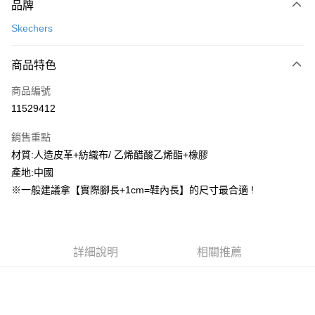
品牌
信用卡一次付款
Skechers
信用卡分期付款
3 期 0 利率 每期
NT$627
21家銀行
商品特色
合作金庫商業銀行
第一商業銀行
超商取貨付款
商品編號
華南商業銀行
彰化商業銀行
11529412
LINE Pay
上海商業儲蓄銀行
台北富邦商業銀行
國泰世華商業銀行
兆豐國際商業銀行
銷售重點
街口支付
臺灣中小企業銀行
台中商業銀行
材質:人造皮革+紡織布/ 乙烯醋酸乙烯酯+橡膠
匯豐（台灣）商業銀行
華泰商業銀行
ATM付款
產地:中國
聯邦商業銀行
遠東國際商業銀行
元大商業銀行
永豐商業銀行
※一般建議拿【實際腳長+1cm=鞋內長】的尺寸最合適 !
運送方式
玉山商業銀行
星展（台灣）商業銀行
台新國際商業銀行
中國信託商業銀行
全家取貨付款
台灣樂天信用卡公司
每筆NT$60，滿NT$1,500(含以上)免運費
詳細說明
相關推薦
付款後全家取貨
每筆NT$60，滿NT$1,500(含以上)免運費
7-11取貨付款