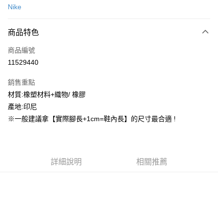
Nike
信用卡分期付款
3 期 0 利率 每期
NT$930
21家銀行
商品特色
合作金庫商業銀行
第一商業銀行
超商取貨付款
商品編號
華南商業銀行
彰化商業銀行
11529440
LINE Pay
上海商業儲蓄銀行
台北富邦商業銀行
國泰世華商業銀行
兆豐國際商業銀行
銷售重點
街口支付
臺灣中小企業銀行
台中商業銀行
材質:橡塑材料+織物/ 橡膠
匯豐（台灣）商業銀行
華泰商業銀行
ATM付款
產地:印尼
聯邦商業銀行
遠東國際商業銀行
元大商業銀行
永豐商業銀行
※一般建議拿【實際腳長+1cm=鞋內長】的尺寸最合適 !
運送方式
玉山商業銀行
星展（台灣）商業銀行
台新國際商業銀行
中國信託商業銀行
全家取貨付款
台灣樂天信用卡公司
每筆NT$60，滿NT$1,500(含以上)免運費
詳細說明
相關推薦
付款後全家取貨
每筆NT$60，滿NT$1,500(含以上)免運費
7-11取貨付款