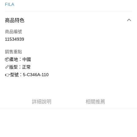
FILA
信用卡分期付款
3 期 0 利率 每期
NT$501
21家銀行
商品特色
合作金庫商業銀行
第一商業銀行
超商取貨付款
商品編號
華南商業銀行
彰化商業銀行
11534939
LINE Pay
上海商業儲蓄銀行
台北富邦商業銀行
國泰世華商業銀行
兆豐國際商業銀行
銷售重點
街口支付
臺灣中小企業銀行
台中商業銀行
📦產地：中國
匯豐（台灣）商業銀行
華泰商業銀行
ATM付款
📏版型：正常
聯邦商業銀行
遠東國際商業銀行
元大商業銀行
永豐商業銀行
👉型號：5-C346A-110
運送方式
玉山商業銀行
星展（台灣）商業銀行
台新國際商業銀行
中國信託商業銀行
全家取貨付款
台灣樂天信用卡公司
每筆NT$60，滿NT$1,500(含以上)免運費
詳細說明
相關推薦
付款後全家取貨
每筆NT$60，滿NT$1,500(含以上)免運費
7-11取貨付款