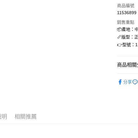
商品編號
合作金
超商取貨
11536899
華南商
LINE Pay
上海商
銷售重點
國泰世
📦產地：
街口支付
臺灣中
📏版型：
匯豐（
ATM付款
👉型號：1
聯邦商
元大商
玉山商
運送方式
商品相關分
台新國
台灣樂
全家取貨
Skechers
分享
每筆NT$6
新品上市
付款後全
每筆NT$6
7-11取貨
說明
相關推薦
每筆NT$6
付款後7-1