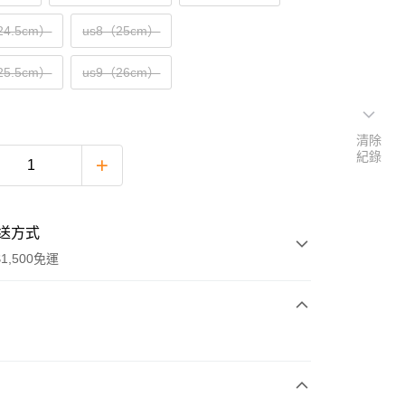
24.5cm）
us8（25cm）
25.5cm）
us9（26cm）
清除
紀錄
送方式
1,500免運
次付款
期付款
0 利率 每期
NT$1,287
21家銀行