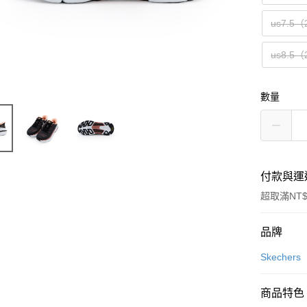
us7.5（
us8.5（
數量
付款與運
超取滿NT$
付款方式
品牌
信用卡一
Skechers
信用卡分
商品特色
3 期 