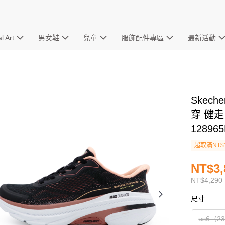
l Art
男女鞋
兒童
服飾配件專區
最新活動
Skeche
穿 健走
12896
超取滿NT$
NT$3,
NT$4,290
尺寸
us6（2