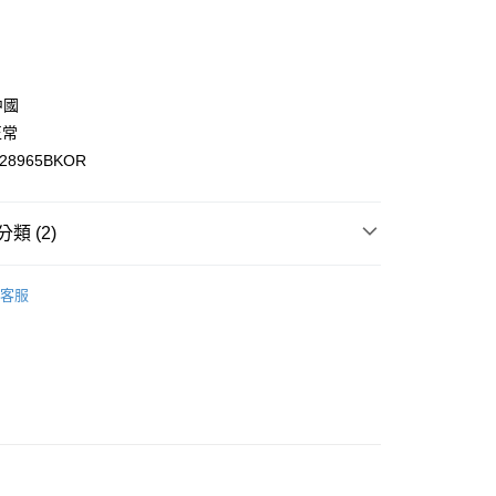
庫商業銀行
第一商業銀行
付款
業銀行
彰化商業銀行
業儲蓄銀行
台北富邦商業銀行
華商業銀行
兆豐國際商業銀行
中國
小企業銀行
台中商業銀行
正常
台灣）商業銀行
華泰商業銀行
28965BKOR
業銀行
遠東國際商業銀行
業銀行
永豐商業銀行
業銀行
星展（台灣）商業銀行
類 (2)
際商業銀行
中國信託商業銀行
天信用卡公司
付款
Skechers 男女鞋
客服
0，滿NT$1,500(含以上)免運費
家取貨
0，滿NT$1,500(含以上)免運費
付款
0，滿NT$1,500(含以上)免運費
1取貨