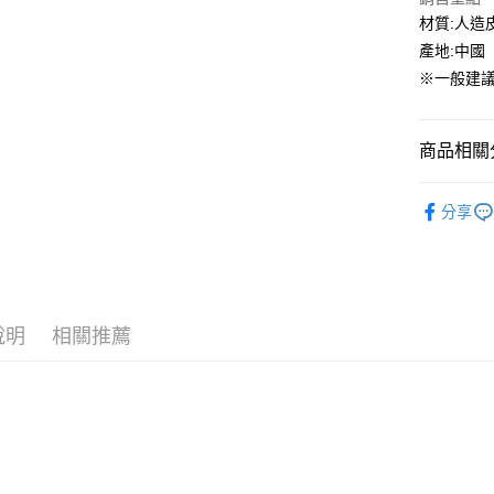
國泰世
材質:人造
街口支付
臺灣中
產地:中國
匯豐（
ATM付款
※一般建議
聯邦商
元大商
玉山商
運送方式
商品相關分
台新國
台灣樂
全家取貨
PUMA
分享
每筆NT$6
童鞋專區
付款後全
每筆NT$6
7-11取貨
說明
相關推薦
每筆NT$6
付款後7-1
每筆NT$6
宅配