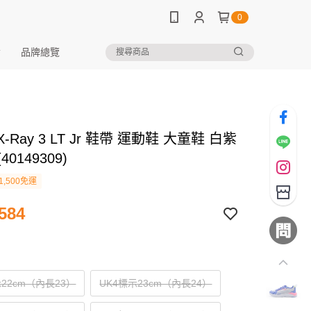
0
品牌總覽
X-Ray 3 LT Jr 鞋帶 運動鞋 大童鞋 白紫
(40149309)
1,500免運
584
示22cm（內長23）
UK4標示23cm（內長24）