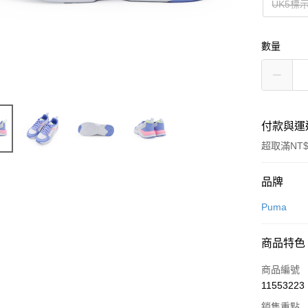
UK5標
數量
付款與運
超取滿NT$
付款方式
品牌
信用卡一
Puma
信用卡分
商品特色
3 期 
商品編號
合作金
超商取貨
11553223
華南商
LINE Pay
上海商
銷售重點