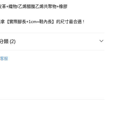
華商業銀行
兆豐國際商業銀行
皮革+織物/乙烯醋酸乙烯共聚物+橡膠
小企業銀行
台中商業銀行
台灣）商業銀行
華泰商業銀行
拿【實際腳長+1cm=鞋內長】的尺寸最合適 !
業銀行
遠東國際商業銀行
業銀行
永豐商業銀行
業銀行
星展（台灣）商業銀行
類 (2)
際商業銀行
中國信託商業銀行
天信用卡公司
付款
Puma 童鞋
客服
0，滿NT$1,500(含以上)免運費
家取貨
0，滿NT$1,500(含以上)免運費
付款
0，滿NT$1,500(含以上)免運費
1取貨
0，滿NT$1,500(含以上)免運費