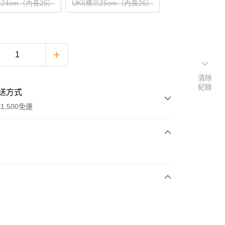
示24cm（內長25）
UK6標示25cm（內長26）
清除
紀錄
送方式
1,500免運
次付款
期付款
0 利率 每期
NT$528
21家銀行
庫商業銀行
第一商業銀行
付款
業銀行
彰化商業銀行
業儲蓄銀行
台北富邦商業銀行