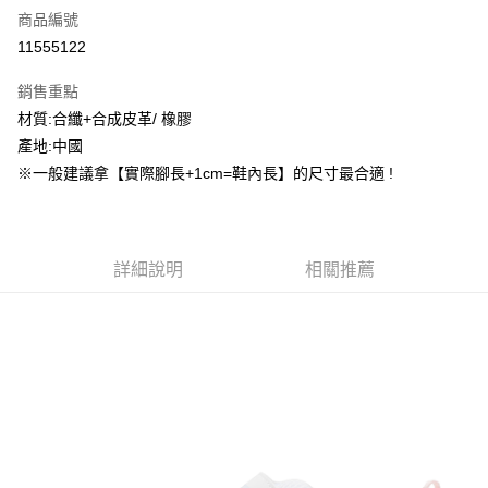
商品編號
信用卡分期付款
11555122
3 期 0 利率 每期
NT$554
21家銀行
銷售重點
合作金庫商業銀行
第一商業銀行
超商取貨付款
材質:合纖+合成皮革/ 橡膠
華南商業銀行
彰化商業銀行
產地:中國
LINE Pay
上海商業儲蓄銀行
台北富邦商業銀行
國泰世華商業銀行
兆豐國際商業銀行
※一般建議拿【實際腳長+1cm=鞋內長】的尺寸最合適 !
街口支付
臺灣中小企業銀行
台中商業銀行
匯豐（台灣）商業銀行
華泰商業銀行
ATM付款
聯邦商業銀行
遠東國際商業銀行
元大商業銀行
永豐商業銀行
詳細說明
相關推薦
運送方式
玉山商業銀行
星展（台灣）商業銀行
台新國際商業銀行
中國信託商業銀行
全家取貨付款
台灣樂天信用卡公司
每筆NT$60，滿NT$1,500(含以上)免運費
付款後全家取貨
每筆NT$60，滿NT$1,500(含以上)免運費
7-11取貨付款