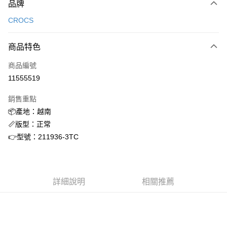
品牌
信用卡一次付款
CROCS
信用卡分期付款
3 期 0 利率 每期
NT$594
21家銀行
商品特色
合作金庫商業銀行
第一商業銀行
超商取貨付款
商品編號
華南商業銀行
彰化商業銀行
11555519
LINE Pay
上海商業儲蓄銀行
台北富邦商業銀行
國泰世華商業銀行
兆豐國際商業銀行
銷售重點
街口支付
臺灣中小企業銀行
台中商業銀行
📦產地：越南
匯豐（台灣）商業銀行
華泰商業銀行
ATM付款
📏版型：正常
聯邦商業銀行
遠東國際商業銀行
元大商業銀行
永豐商業銀行
👉型號：211936-3TC
運送方式
玉山商業銀行
星展（台灣）商業銀行
台新國際商業銀行
中國信託商業銀行
全家取貨付款
台灣樂天信用卡公司
每筆NT$60，滿NT$1,500(含以上)免運費
詳細說明
相關推薦
付款後全家取貨
每筆NT$60，滿NT$1,500(含以上)免運費
7-11取貨付款