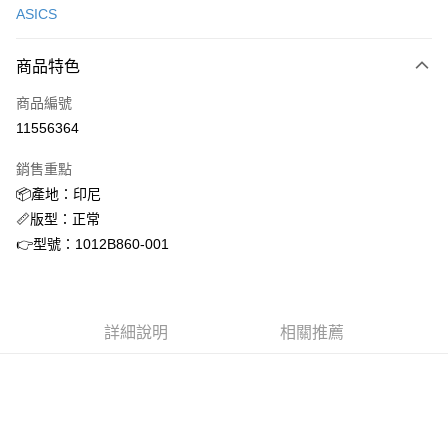
ASICS
信用卡分期付款
3 期 0 利率 每期
NT$688
21家銀行
商品特色
合作金庫商業銀行
第一商業銀行
超商取貨付款
商品編號
華南商業銀行
彰化商業銀行
11556364
LINE Pay
上海商業儲蓄銀行
台北富邦商業銀行
國泰世華商業銀行
兆豐國際商業銀行
銷售重點
街口支付
臺灣中小企業銀行
台中商業銀行
📦產地：印尼
匯豐（台灣）商業銀行
華泰商業銀行
ATM付款
📏版型：正常
聯邦商業銀行
遠東國際商業銀行
元大商業銀行
永豐商業銀行
👉型號：1012B860-001
運送方式
玉山商業銀行
星展（台灣）商業銀行
台新國際商業銀行
中國信託商業銀行
全家取貨付款
台灣樂天信用卡公司
每筆NT$60，滿NT$1,500(含以上)免運費
詳細說明
相關推薦
付款後全家取貨
每筆NT$60，滿NT$1,500(含以上)免運費
7-11取貨付款