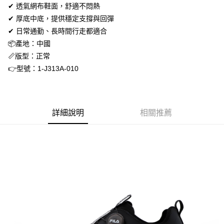
每筆NT$60，滿NT$1,500(含以上)免運費
【「AFTEE先享後付」結帳流程】
✔ 透氣網布鞋面，舒適不悶熱
１．於結帳方式選擇「AFTEE先享後付」後，將跳轉至「AFTEE先享後付」
✔ 厚底中底，提供穩定支撐與回彈
付款後全家取貨
結帳頁面，進行簡訊認證並確認金額後，即可完成結帳。
✔ 日常通勤、長時間行走都適合
２．訂單成立數日內，您將收到繳費通知簡訊。
每筆NT$60，滿NT$1,500(含以上)免運費
３．收到繳費通知簡訊後14天內，點擊此簡訊中的連結，可透過四大超商／
📦產地：中國
ATM／網路銀行／等多元方式進行付款，方視為交易完成。
7-11取貨付款
📏版型：正常
※ 請注意：結帳手續完成當下不需立刻繳費，但若您需要取消訂單，請聯絡
每筆NT$60，滿NT$1,500(含以上)免運費
👉型號：1-J313A-010
購買商品的店家。未經商家同意取消之訂單仍視為有效，需透過AFTEE先享
後付繳納相關費用。
付款後7-11取貨
※ 交易是否成功請以「AFTEE先享後付 」之結帳頁面顯示為準，若有關於
是否繳費成功／繳費後需取消欲退款等相關疑問，請聯繫「AFTEE先享後付
每筆NT$60，滿NT$1,500(含以上)免運費
客戶支援中心」
https://netprotections.freshdesk.com/support/home
詳細說明
相關推薦
宅配
【注意事項】
１．透過由恩沛科技股份有限公司提供之「AFTEE先享後付」服務完成之交
每筆NT$70，滿NT$1,500(含以上)免運費
易，需依本服務之必要範圍內提供個人資料，並將交易相關給付款項請求債
權轉讓予恩沛科技股份有限公司。
付款後門市自取
２．關於個人資料處理事宜，請瀏覽以下網址：
免運費
https://aftee.tw/terms/#terms3
３．未成年的使用者請事先徵得法定代理人或監護人之同意方可使用
「AFTEE先享後付」，若未經同意申辦者引起之損失，本公司不負相關責
任。
４．使用「AFTEE先享後付」時，將依據個別帳號之用戶狀況，依本公司即
時審查核予不同之上限額度；若仍有額度不足之情形，本公司將視審查結果
請求用戶進行身份認證。