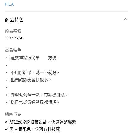
FILA
信用卡分期付款
3 期 0 利率 每期
NT$874
21家銀行
商品特色
合作金庫商業銀行
第一商業銀行
超商取貨付款
商品編號
華南商業銀行
彰化商業銀行
11747256
LINE Pay
上海商業儲蓄銀行
台北富邦商業銀行
國泰世華商業銀行
兆豐國際商業銀行
商品特色
Apple Pay
臺灣中小企業銀行
台中商業銀行
這雙重點很簡單——方便。
匯豐（台灣）商業銀行
華泰商業銀行
街口支付
聯邦商業銀行
遠東國際商業銀行
元大商業銀行
永豐商業銀行
不用綁鞋帶，轉一下就好，
悠遊付
玉山商業銀行
星展（台灣）商業銀行
出門的節奏會快很多。
台新國際商業銀行
中國信託商業銀行
AFTEE先享後付
台灣樂天信用卡公司
相關說明
外型偏俐落一點，有點機能感，
【關於「AFTEE先享後付」】
搭日常或偏運動風都很順。
ATM付款
AFTEE先享後付是「在收到商品之後才付款」的支付方式。 讓您購物簡單
便利好安心！
銷售重點
１．簡單：不需註冊會員、不需綁卡、不需儲值。
運送方式
２．便利：只要手機號碼，簡訊認證，即可結帳。
✔ 旋鈕式免綁鞋帶設計，快速調整鬆緊
３．安心：先確認商品／服務後，再付款。
全家取貨付款
✔ 黑 × 銀配色，俐落有科技感