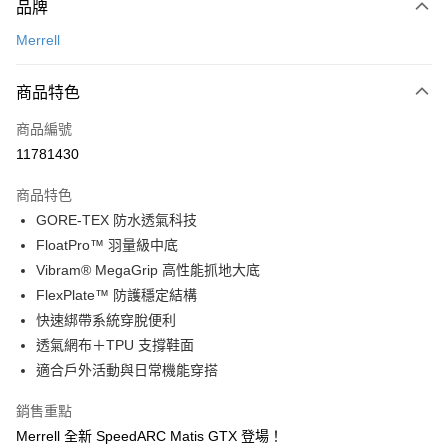
品牌
信用卡一次付款
Merrell
信用卡分期付款
3 期 0 利率 每期
NT$2,062
21家銀行
商品特色
合作金庫商業銀行
第一商業銀行
超商取貨付款
商品編號
華南商業銀行
彰化商業銀行
11781430
LINE Pay
上海商業儲蓄銀行
台北富邦商業銀行
國泰世華商業銀行
兆豐國際商業銀行
商品特色
Apple Pay
臺灣中小企業銀行
台中商業銀行
GORE-TEX 防水透氣科技
匯豐（台灣）商業銀行
華泰商業銀行
街口支付
FloatPro™ 羽量級中底
聯邦商業銀行
遠東國際商業銀行
元大商業銀行
永豐商業銀行
Vibram® MegaGrip 高性能抓地大底
悠遊付
玉山商業銀行
星展（台灣）商業銀行
FlexPlate™ 防護穩定結構
台新國際商業銀行
中國信託商業銀行
AFTEE先享後付
快速綁帶系統穿脫便利
台灣樂天信用卡公司
相關說明
透氣網布＋TPU 支撐鞋面
【關於「AFTEE先享後付」】
適合戶外活動與日常機能穿搭
ATM付款
AFTEE先享後付是「在收到商品之後才付款」的支付方式。 讓您購物簡單
便利好安心！
銷售重點
１．簡單：不需註冊會員、不需綁卡、不需儲值。
運送方式
２．便利：只要手機號碼，簡訊認證，即可結帳。
Merrell 全新 SpeedARC Matis GTX 登場！