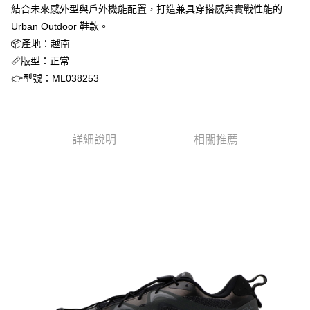
３．安心：先確認商品／服務後，再付款。
全家取貨付款
結合未來感外型與戶外機能配置，打造兼具穿搭感與實戰性能的
每筆NT$60，滿NT$1,500(含以上)免運費
【「AFTEE先享後付」結帳流程】
Urban Outdoor 鞋款。
１．於結帳方式選擇「AFTEE先享後付」後，將跳轉至「AFTEE先享後付」
📦產地：越南
付款後全家取貨
結帳頁面，進行簡訊認證並確認金額後，即可完成結帳。
📏版型：正常
２．訂單成立數日內，您將收到繳費通知簡訊。
每筆NT$60，滿NT$1,500(含以上)免運費
３．收到繳費通知簡訊後14天內，點擊此簡訊中的連結，可透過四大超商／
👉型號：ML038253
ATM／網路銀行／等多元方式進行付款，方視為交易完成。
7-11取貨付款
※ 請注意：結帳手續完成當下不需立刻繳費，但若您需要取消訂單，請聯絡
每筆NT$60，滿NT$1,500(含以上)免運費
購買商品的店家。未經商家同意取消之訂單仍視為有效，需透過AFTEE先享
後付繳納相關費用。
付款後7-11取貨
※ 交易是否成功請以「AFTEE先享後付 」之結帳頁面顯示為準，若有關於
詳細說明
相關推薦
是否繳費成功／繳費後需取消欲退款等相關疑問，請聯繫「AFTEE先享後付
每筆NT$60，滿NT$1,500(含以上)免運費
客戶支援中心」
https://netprotections.freshdesk.com/support/home
宅配
【注意事項】
１．透過由恩沛科技股份有限公司提供之「AFTEE先享後付」服務完成之交
每筆NT$70，滿NT$1,500(含以上)免運費
易，需依本服務之必要範圍內提供個人資料，並將交易相關給付款項請求債
權轉讓予恩沛科技股份有限公司。
付款後門市自取
２．關於個人資料處理事宜，請瀏覽以下網址：
免運費
https://aftee.tw/terms/#terms3
３．未成年的使用者請事先徵得法定代理人或監護人之同意方可使用
「AFTEE先享後付」，若未經同意申辦者引起之損失，本公司不負相關責
任。
４．使用「AFTEE先享後付」時，將依據個別帳號之用戶狀況，依本公司即