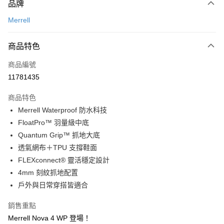
品牌
信用卡一次付款
Merrell
信用卡分期付款
3 期 0 利率 每期
NT$1,221
21家銀行
商品特色
合作金庫商業銀行
第一商業銀行
超商取貨付款
商品編號
華南商業銀行
彰化商業銀行
11781435
LINE Pay
上海商業儲蓄銀行
台北富邦商業銀行
國泰世華商業銀行
兆豐國際商業銀行
商品特色
Apple Pay
臺灣中小企業銀行
台中商業銀行
Merrell Waterproof 防水科技
匯豐（台灣）商業銀行
華泰商業銀行
街口支付
FloatPro™ 羽量級中底
聯邦商業銀行
遠東國際商業銀行
元大商業銀行
永豐商業銀行
Quantum Grip™ 抓地大底
悠遊付
玉山商業銀行
星展（台灣）商業銀行
透氣網布＋TPU 支撐鞋面
台新國際商業銀行
中國信託商業銀行
全盈+PAY
FLEXconnect® 靈活穩定設計
台灣樂天信用卡公司
4mm 刻紋抓地配置
AFTEE先享後付
戶外與日常穿搭皆適合
相關說明
【關於「AFTEE先享後付」】
ATM付款
銷售重點
AFTEE先享後付是「在收到商品之後才付款」的支付方式。 讓您購物簡單
便利好安心！
Merrell Nova 4 WP 登場！