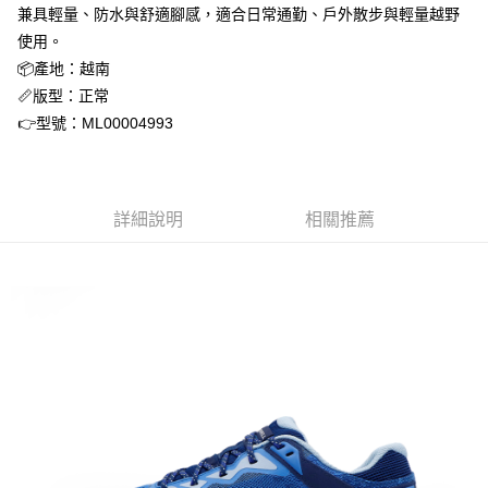
１．簡單：不需註冊會員、不需綁卡、不需儲值。
運送方式
兼具輕量、防水與舒適腳感，適合日常通勤、戶外散步與輕量越野
２．便利：只要手機號碼，簡訊認證，即可結帳。
使用。
３．安心：先確認商品／服務後，再付款。
全家取貨付款
📦產地：越南
每筆NT$60，滿NT$1,500(含以上)免運費
【「AFTEE先享後付」結帳流程】
📏版型：正常
１．於結帳方式選擇「AFTEE先享後付」後，將跳轉至「AFTEE先享後付」
付款後全家取貨
結帳頁面，進行簡訊認證並確認金額後，即可完成結帳。
👉型號：ML00004993
２．訂單成立數日內，您將收到繳費通知簡訊。
每筆NT$60，滿NT$1,500(含以上)免運費
３．收到繳費通知簡訊後14天內，點擊此簡訊中的連結，可透過四大超商／
ATM／網路銀行／等多元方式進行付款，方視為交易完成。
7-11取貨付款
※ 請注意：結帳手續完成當下不需立刻繳費，但若您需要取消訂單，請聯絡
每筆NT$60，滿NT$1,500(含以上)免運費
購買商品的店家。未經商家同意取消之訂單仍視為有效，需透過AFTEE先享
詳細說明
相關推薦
後付繳納相關費用。
付款後7-11取貨
※ 交易是否成功請以「AFTEE先享後付 」之結帳頁面顯示為準，若有關於
是否繳費成功／繳費後需取消欲退款等相關疑問，請聯繫「AFTEE先享後付
每筆NT$60，滿NT$1,500(含以上)免運費
客戶支援中心」
https://netprotections.freshdesk.com/support/home
宅配
【注意事項】
１．透過由恩沛科技股份有限公司提供之「AFTEE先享後付」服務完成之交
每筆NT$70，滿NT$1,500(含以上)免運費
易，需依本服務之必要範圍內提供個人資料，並將交易相關給付款項請求債
權轉讓予恩沛科技股份有限公司。
付款後門市自取
２．關於個人資料處理事宜，請瀏覽以下網址：
免運費
https://aftee.tw/terms/#terms3
３．未成年的使用者請事先徵得法定代理人或監護人之同意方可使用
「AFTEE先享後付」，若未經同意申辦者引起之損失，本公司不負相關責