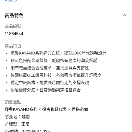
ASICS
信用卡分期付款
3 期 0 利率 每期
NT$1,560
21家銀行
商品特色
合作金庫商業銀行
第一商業銀行
超商取貨付款
商品編號
華南商業銀行
彰化商業銀行
11864544
LINE Pay
上海商業儲蓄銀行
台北富邦商業銀行
國泰世華商業銀行
兆豐國際商業銀行
商品特色
Apple Pay
臺灣中小企業銀行
台中商業銀行
承襲KAYANO系列經典血統，復刻2000年代跑鞋設計
匯豐（台灣）商業銀行
華泰商業銀行
街口支付
銀灰色搭配金屬線條，低調卻有層次的潮流質感
聯邦商業銀行
遠東國際商業銀行
元大商業銀行
永豐商業銀行
網布鞋面結合合成皮革，兼具透氣與支撐性
悠遊付
玉山商業銀行
星展（台灣）商業銀行
後跟搭載GEL緩震科技，有效吸收衝擊提升舒適度
台新國際商業銀行
中國信託商業銀行
AFTEE先享後付
穩定中底結構，提供長時間行走的支撐表現
台灣樂天信用卡公司
相關說明
耐磨橡膠外底，日常通勤與穿搭皆適合
【關於「AFTEE先享後付」】
ATM付款
AFTEE先享後付是「在收到商品之後才付款」的支付方式。 讓您購物簡單
銷售重點
便利好安心！
經典KAYANO系列 × 復古跑鞋代表 × 百搭必備
１．簡單：不需註冊會員、不需綁卡、不需儲值。
運送方式
２．便利：只要手機號碼，簡訊認證，即可結帳。
📦產地：越南
３．安心：先確認商品／服務後，再付款。
全家取貨付款
📏版型：正常
每筆NT$60，滿NT$1,500(含以上)免運費
【「AFTEE先享後付」結帳流程】
👉型號：1203A537-025