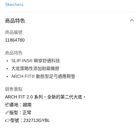
Skechers
信用卡分期付款
3 期 0 利率 每期
NT$1,017
21家銀行
商品特色
合作金庫商業銀行
第一商業銀行
超商取貨付款
商品編號
華南商業銀行
彰化商業銀行
11864780
LINE Pay
上海商業儲蓄銀行
台北富邦商業銀行
國泰世華商業銀行
兆豐國際商業銀行
商品特色
Apple Pay
臺灣中小企業銀行
台中商業銀行
SLIP-INS® 瞬穿舒適科技
匯豐（台灣）商業銀行
華泰商業銀行
街口支付
大底策略性添加耐磨橡膠
聯邦商業銀行
遠東國際商業銀行
元大商業銀行
永豐商業銀行
ARCH FIT® 動態型足弓適應鞋墊
悠遊付
玉山商業銀行
星展（台灣）商業銀行
台新國際商業銀行
中國信託商業銀行
AFTEE先享後付
銷售重點
台灣樂天信用卡公司
相關說明
ARCH FIT 2.0 系列，全新的第二代大底。
【關於「AFTEE先享後付」】
📦產地：越南
ATM付款
AFTEE先享後付是「在收到商品之後才付款」的支付方式。 讓您購物簡單
📏版型：正常
便利好安心！
👉型號：232713GYBL
１．簡單：不需註冊會員、不需綁卡、不需儲值。
運送方式
２．便利：只要手機號碼，簡訊認證，即可結帳。
３．安心：先確認商品／服務後，再付款。
全家取貨付款