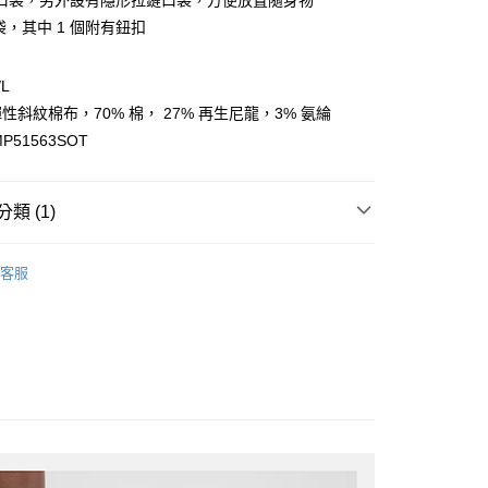
口袋，另外設有隱形拉鏈口袋，方便放置隨身物
台灣）商業銀行
華泰商業銀行
袋，其中 1 個附有鈕扣
業銀行
遠東國際商業銀行
業銀行
永豐商業銀行
業銀行
星展（台灣）商業銀行
L
際商業銀行
中國信託商業銀行
彈性斜紋棉布，70% 棉， 27% 再生尼龍，3% 氨綸
天信用卡公司
P51563SOT
類 (1)
付款
0，滿NT$1,500(含以上)免運費
ANCE
New Balance服飾配件
客服
家取貨
0，滿NT$1,500(含以上)免運費
付款
0，滿NT$1,500(含以上)免運費
1取貨
0，滿NT$1,500(含以上)免運費