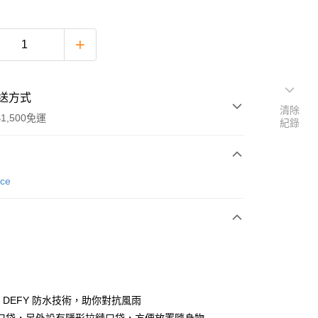
送方式
清除
1,500免運
紀錄
次付款
nce
期付款
0 利率 每期
NT$794
21家銀行
庫商業銀行
第一商業銀行
付款
業銀行
彰化商業銀行
業儲蓄銀行
台北富邦商業銀行
華商業銀行
兆豐國際商業銀行
R DEFY 防水技術，助你對抗風雨
小企業銀行
台中商業銀行