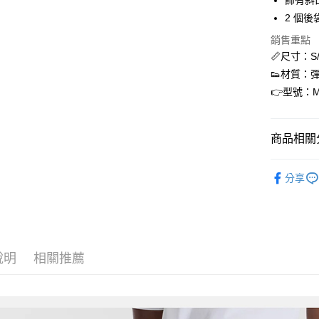
飾有斜
匯豐（
街口支付
2 個後
聯邦商
元大商
銷售重點
悠遊付
玉山商
📏尺寸：S/
台新國
ATM付款
👟材質：
台灣樂
👉型號：M
運送方式
商品相關分
全家取貨
每筆NT$6
NEW BAL
分享
付款後全
每筆NT$6
7-11取貨
每筆NT$6
說明
相關推薦
付款後7-1
每筆NT$6