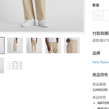
數量
付款與運
超取滿NT$
付款方式
品牌
信用卡一
New Bala
信用卡分
商品特色
3 期 
商品編號
合作金
超商取貨
11890295
華南商
LINE Pay
上海商
商品特色
國泰世
WATE
Apple Pay
臺灣中