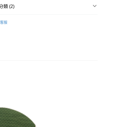
華商業銀行
兆豐國際商業銀行
類 (2)
小企業銀行
台中商業銀行
台灣）商業銀行
華泰商業銀行
as 夾腳拖
客服
業銀行
遠東國際商業銀行
區
業銀行
永豐商業銀行
業銀行
星展（台灣）商業銀行
際商業銀行
中國信託商業銀行
天信用卡公司
享後付
FTEE先享後付」】
先享後付是「在收到商品之後才付款」的支付方式。 讓您購物簡單
心！
：不需註冊會員、不需綁卡、不需儲值。
：只要手機號碼，簡訊認證，即可結帳。
：先確認商品／服務後，再付款。
付款
EE先享後付」結帳流程】
0，滿NT$1,500(含以上)免運費
方式選擇「AFTEE先享後付」後，將跳轉至「AFTEE先享後
頁面，進行簡訊認證並確認金額後，即可完成結帳。
家取貨
成立數日內，您將收到繳費通知簡訊。
費通知簡訊後14天內，點擊此簡訊中的連結，可透過四大超商
0，滿NT$1,500(含以上)免運費
網路銀行／等多元方式進行付款，方視為交易完成。