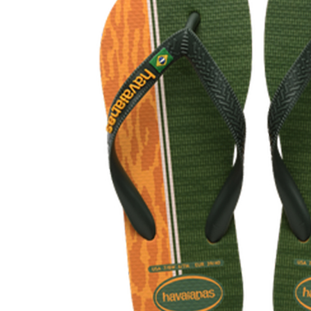
※ 請注意
7-11取貨
絡購買商品
先享後付
每筆NT$6
※ 交易是
是否繳費成
付款後7-1
付客戶支
每筆NT$6
【注意事
宅配
１．透過由
交易，需
每筆NT$7
求債權轉
２．關於
付款後門
https://aft
免運費
３．未成
「AFTE
任。
４．使用「
即時審查
結果請求
５．嚴禁
形，恩沛
動。