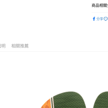
國泰世
商品相關分
Apple Pay
臺灣中
匯豐（
Havaian
街口支付
分享
聯邦商
🌧️雨天專
元大商
悠遊付
玉山商
台新國
全盈+PAY
台灣樂
AFTEE先
說明
相關推薦
相關說明
【關於「A
ATM付款
AFTEE
便利好安
１．簡單
２．便利
運送方式
３．安心
全家取貨
【「AFT
每筆NT$6
１．於結帳
付」結帳
付款後全
２．訂單
３．收到繳
每筆NT$6
／ATM／