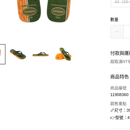
43（28
數量
付款與運
超取滿NT$
付款方式
商品特色
信用卡一
商品編號
11908360
信用卡分
銷售重點
3 期 
📏尺寸：39
合作金
👉型號：41
超商取貨
華南商
LINE Pay
上海商