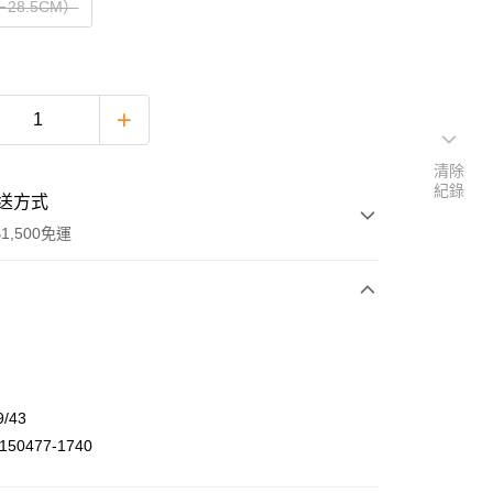
－28.5CM）
清除
紀錄
送方式
1,500免運
次付款
期付款
0 利率 每期
NT$299
21家銀行
/43
庫商業銀行
第一商業銀行
50477-1740
付款
業銀行
彰化商業銀行
業儲蓄銀行
台北富邦商業銀行