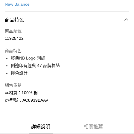
New Balance
信用卡分期付款
3 期 0 利率 每期
NT$261
21家銀行
商品特色
合作金庫商業銀行
第一商業銀行
超商取貨付款
商品編號
華南商業銀行
彰化商業銀行
11925422
LINE Pay
上海商業儲蓄銀行
台北富邦商業銀行
國泰世華商業銀行
兆豐國際商業銀行
商品特色
Apple Pay
臺灣中小企業銀行
台中商業銀行
經典NB Logo 刺繡
匯豐（台灣）商業銀行
華泰商業銀行
街口支付
側邊印有經典 47 品牌標誌
聯邦商業銀行
遠東國際商業銀行
元大商業銀行
永豐商業銀行
撞色設計
悠遊付
玉山商業銀行
星展（台灣）商業銀行
台新國際商業銀行
中國信託商業銀行
ATM付款
銷售重點
台灣樂天信用卡公司
👟材質：100% 棉
運送方式
👉型號：AC8939BAAV
全家取貨付款
每筆NT$60，滿NT$1,500(含以上)免運費
詳細說明
相關推薦
付款後全家取貨