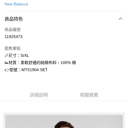
New Balance
信用卡分期付款
3 期 0 利率 每期
NT$341
21家銀行
商品特色
合作金庫商業銀行
第一商業銀行
超商取貨付款
商品編號
華南商業銀行
彰化商業銀行
11925473
LINE Pay
上海商業儲蓄銀行
台北富邦商業銀行
國泰世華商業銀行
兆豐國際商業銀行
銷售重點
Apple Pay
臺灣中小企業銀行
台中商業銀行
📏尺寸：S/XL
匯豐（台灣）商業銀行
華泰商業銀行
街口支付
👟材質：柔軟舒適的純棉布料，100% 棉
聯邦商業銀行
遠東國際商業銀行
元大商業銀行
永豐商業銀行
👉型號：MT51904 SET
悠遊付
玉山商業銀行
星展（台灣）商業銀行
台新國際商業銀行
中國信託商業銀行
ATM付款
台灣樂天信用卡公司
詳細說明
相關推薦
運送方式
全家取貨付款
每筆NT$60，滿NT$1,500(含以上)免運費
付款後全家取貨