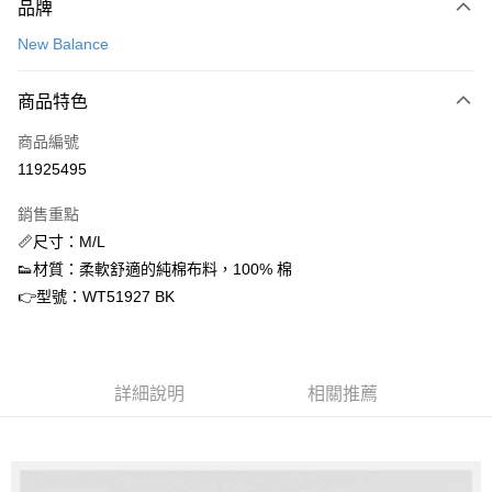
品牌
信用卡一次付款
New Balance
信用卡分期付款
3 期 0 利率 每期
NT$288
21家銀行
商品特色
合作金庫商業銀行
第一商業銀行
超商取貨付款
商品編號
華南商業銀行
彰化商業銀行
11925495
LINE Pay
上海商業儲蓄銀行
台北富邦商業銀行
國泰世華商業銀行
兆豐國際商業銀行
銷售重點
Apple Pay
臺灣中小企業銀行
台中商業銀行
📏尺寸：M/L
匯豐（台灣）商業銀行
華泰商業銀行
街口支付
👟材質：柔軟舒適的純棉布料，100% 棉
聯邦商業銀行
遠東國際商業銀行
元大商業銀行
永豐商業銀行
👉型號：WT51927 BK
悠遊付
玉山商業銀行
星展（台灣）商業銀行
台新國際商業銀行
中國信託商業銀行
ATM付款
台灣樂天信用卡公司
詳細說明
相關推薦
運送方式
全家取貨付款
每筆NT$60，滿NT$1,500(含以上)免運費