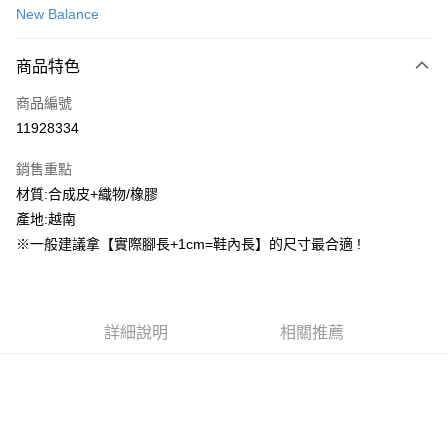
New Balance
信用卡分期付款
3 期 0 利率 每期
NT$501
21家銀行
商品特色
合作金庫商業銀行
第一商業銀行
超商取貨付款
商品編號
華南商業銀行
彰化商業銀行
11928334
LINE Pay
上海商業儲蓄銀行
台北富邦商業銀行
國泰世華商業銀行
兆豐國際商業銀行
銷售重點
街口支付
臺灣中小企業銀行
台中商業銀行
材質:合成皮+織物/橡膠
匯豐（台灣）商業銀行
華泰商業銀行
ATM付款
產地:越南
聯邦商業銀行
遠東國際商業銀行
元大商業銀行
永豐商業銀行
※一般建議拿【實際腳長+1cm=鞋內長】的尺寸最合適 !
運送方式
玉山商業銀行
星展（台灣）商業銀行
台新國際商業銀行
中國信託商業銀行
全家取貨付款
台灣樂天信用卡公司
每筆NT$60，滿NT$1,500(含以上)免運費
詳細說明
相關推薦
付款後全家取貨
每筆NT$60，滿NT$1,500(含以上)免運費
7-11取貨付款