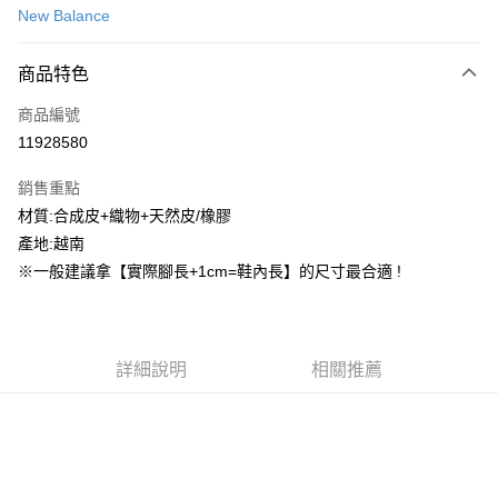
New Balance
信用卡分期付款
3 期 0 利率 每期
NT$448
21家銀行
商品特色
合作金庫商業銀行
第一商業銀行
超商取貨付款
商品編號
華南商業銀行
彰化商業銀行
11928580
LINE Pay
上海商業儲蓄銀行
台北富邦商業銀行
國泰世華商業銀行
兆豐國際商業銀行
銷售重點
街口支付
臺灣中小企業銀行
台中商業銀行
材質:合成皮+織物+天然皮/橡膠
匯豐（台灣）商業銀行
華泰商業銀行
ATM付款
產地:越南
聯邦商業銀行
遠東國際商業銀行
元大商業銀行
永豐商業銀行
※一般建議拿【實際腳長+1cm=鞋內長】的尺寸最合適 !
運送方式
玉山商業銀行
星展（台灣）商業銀行
台新國際商業銀行
中國信託商業銀行
全家取貨付款
台灣樂天信用卡公司
每筆NT$60，滿NT$1,500(含以上)免運費
詳細說明
相關推薦
付款後全家取貨
每筆NT$60，滿NT$1,500(含以上)免運費
7-11取貨付款