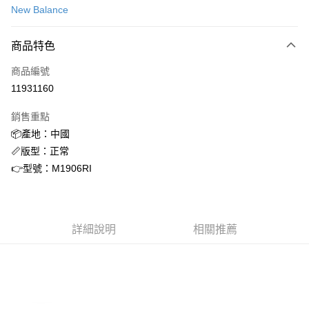
New Balance
信用卡分期付款
3 期 0 利率 每期
NT$1,248
21家銀行
商品特色
合作金庫商業銀行
第一商業銀行
超商取貨付款
商品編號
華南商業銀行
彰化商業銀行
11931160
LINE Pay
上海商業儲蓄銀行
台北富邦商業銀行
國泰世華商業銀行
兆豐國際商業銀行
銷售重點
Apple Pay
臺灣中小企業銀行
台中商業銀行
📦產地：中國
匯豐（台灣）商業銀行
華泰商業銀行
街口支付
📏版型：正常
聯邦商業銀行
遠東國際商業銀行
元大商業銀行
永豐商業銀行
👉型號：M1906RI
悠遊付
玉山商業銀行
星展（台灣）商業銀行
台新國際商業銀行
中國信託商業銀行
AFTEE先享後付
台灣樂天信用卡公司
相關說明
詳細說明
相關推薦
【關於「AFTEE先享後付」】
ATM付款
AFTEE先享後付是「在收到商品之後才付款」的支付方式。 讓您購物簡單
便利好安心！
１．簡單：不需註冊會員、不需綁卡、不需儲值。
運送方式
２．便利：只要手機號碼，簡訊認證，即可結帳。
３．安心：先確認商品／服務後，再付款。
全家取貨付款