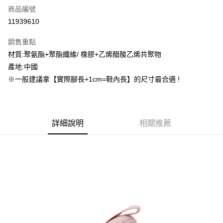
商品編號
信用卡分期付款
11939610
3 期 0 利率 每期
NT$414
21家銀行
銷售重點
合作金庫商業銀行
第一商業銀行
超商取貨付款
材質:聚氨酯+聚酯纖維/ 橡膠+乙烯醋酸乙烯共聚物
華南商業銀行
彰化商業銀行
產地:中國
LINE Pay
上海商業儲蓄銀行
台北富邦商業銀行
國泰世華商業銀行
兆豐國際商業銀行
※一般建議拿【實際腳長+1cm=鞋內長】的尺寸最合適 !
街口支付
臺灣中小企業銀行
台中商業銀行
匯豐（台灣）商業銀行
華泰商業銀行
ATM付款
聯邦商業銀行
遠東國際商業銀行
元大商業銀行
永豐商業銀行
詳細說明
相關推薦
運送方式
玉山商業銀行
星展（台灣）商業銀行
台新國際商業銀行
中國信託商業銀行
全家取貨付款
台灣樂天信用卡公司
每筆NT$60，滿NT$1,500(含以上)免運費
付款後全家取貨
每筆NT$60，滿NT$1,500(含以上)免運費
7-11取貨付款