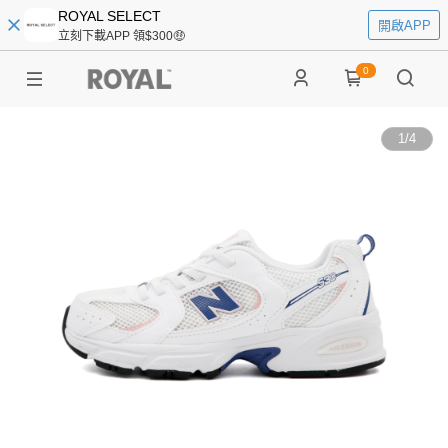
ROYAL SELECT
開啟APP
立刻下載APP 領$300🤑
0
1
/
4