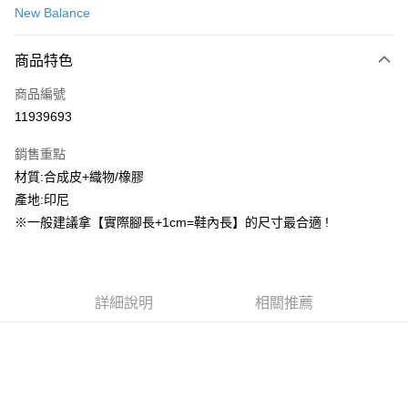
New Balance
信用卡分期付款
3 期 0 利率 每期
NT$581
21家銀行
商品特色
合作金庫商業銀行
第一商業銀行
超商取貨付款
商品編號
華南商業銀行
彰化商業銀行
11939693
LINE Pay
上海商業儲蓄銀行
台北富邦商業銀行
國泰世華商業銀行
兆豐國際商業銀行
銷售重點
街口支付
臺灣中小企業銀行
台中商業銀行
材質:合成皮+織物/橡膠
匯豐（台灣）商業銀行
華泰商業銀行
ATM付款
產地:印尼
聯邦商業銀行
遠東國際商業銀行
元大商業銀行
永豐商業銀行
※一般建議拿【實際腳長+1cm=鞋內長】的尺寸最合適 !
運送方式
玉山商業銀行
星展（台灣）商業銀行
台新國際商業銀行
中國信託商業銀行
全家取貨付款
台灣樂天信用卡公司
每筆NT$60，滿NT$1,500(含以上)免運費
詳細說明
相關推薦
付款後全家取貨
每筆NT$60，滿NT$1,500(含以上)免運費
7-11取貨付款