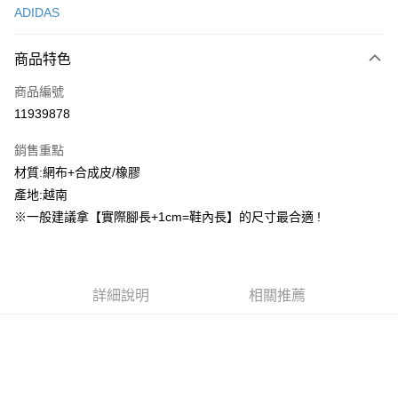
ADIDAS
信用卡分期付款
3 期 0 利率 每期
NT$450
21家銀行
商品特色
合作金庫商業銀行
第一商業銀行
超商取貨付款
商品編號
華南商業銀行
彰化商業銀行
11939878
LINE Pay
上海商業儲蓄銀行
台北富邦商業銀行
國泰世華商業銀行
兆豐國際商業銀行
銷售重點
街口支付
臺灣中小企業銀行
台中商業銀行
材質:網布+合成皮/橡膠
匯豐（台灣）商業銀行
華泰商業銀行
ATM付款
產地:越南
聯邦商業銀行
遠東國際商業銀行
元大商業銀行
永豐商業銀行
※一般建議拿【實際腳長+1cm=鞋內長】的尺寸最合適 !
運送方式
玉山商業銀行
星展（台灣）商業銀行
台新國際商業銀行
中國信託商業銀行
全家取貨付款
台灣樂天信用卡公司
每筆NT$60，滿NT$1,500(含以上)免運費
詳細說明
相關推薦
付款後全家取貨
每筆NT$60，滿NT$1,500(含以上)免運費
7-11取貨付款