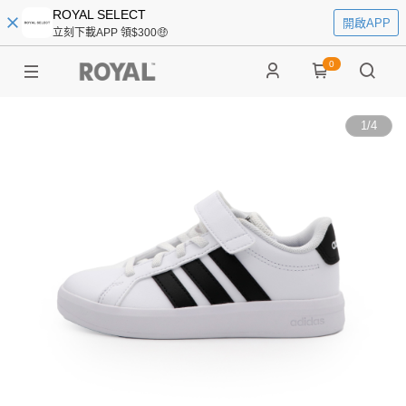
ROYAL SELECT
開啟APP
立刻下載APP 領$300🤑
0
1
/
4