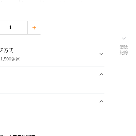
清除
送方式
紀錄
1,500免運
次付款
期付款
0 利率 每期
NT$594
21家銀行
庫商業銀行
第一商業銀行
付款
業銀行
彰化商業銀行
業儲蓄銀行
台北富邦商業銀行
華商業銀行
兆豐國際商業銀行