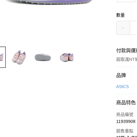
數量
付款與運
超取滿NT$
付款方式
品牌
信用卡一
ASICS
信用卡分
商品特色
3 期 
商品編號
合作金
超商取貨
11939908
華南商
LINE Pay
上海商
銷售重點
國泰世