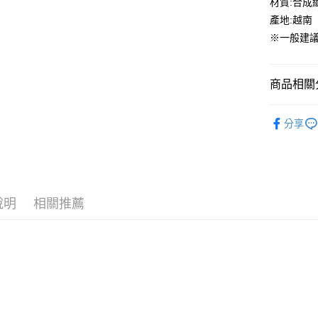
材質:合成
街口支付
臺灣中
產地:越南
匯豐（
ATM付款
※一般建議
聯邦商
元大商
玉山商
運送方式
商品相關分
台新國
台灣樂
全家取貨
asics
A
分享
每筆NT$6
付款後全
每筆NT$6
7-11取貨
說明
相關推薦
每筆NT$6
付款後7-1
每筆NT$6
宅配
每筆NT$7