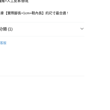
纖維+人工皮革/膠底
小企業銀行
台中商業銀行
台灣）商業銀行
華泰商業銀行
拿【實際腳長+1cm=鞋內長】的尺寸最合適 !
業銀行
遠東國際商業銀行
業銀行
永豐商業銀行
業銀行
星展（台灣）商業銀行
類 (1)
際商業銀行
中國信託商業銀行
天信用卡公司
付款
sics 童鞋
客服
0，滿NT$1,500(含以上)免運費
家取貨
0，滿NT$1,500(含以上)免運費
付款
0，滿NT$1,500(含以上)免運費
1取貨
0，滿NT$1,500(含以上)免運費
0，滿NT$1,500(含以上)免運費